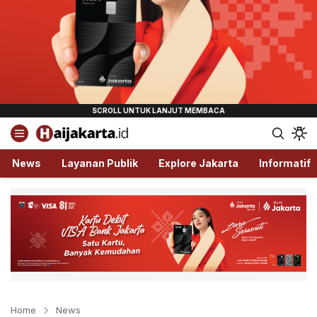
Haijakarta.id
Semua Tentang Jakarta Ada Disini!
News
Layanan Publik
Explore Jakarta
Informatif
Home
News