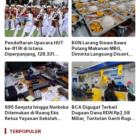
Pendaftaran Upacara HUT
BGN Larang Siswa Bawa
ke-81 RI di Istana
Pulang Makanan MBG,
Diperpanjang, 128.331
Diminta Langsung Disantap
Orang Sudah Ikut “War
di Sekolah!
Ticket”
995 Senjata hingga Narkoba
BCA Digugat Terkait
Ditemukan di Ruang Eks
Dugaan Dana RDN Rp2,58
Ketua Yayasan Sekolah
Miliar, Tuntutan Ganti Rugi
Jaksel, Disebut untuk
Capai Rp2,814 Triliun!
Ekskul Menembak!
TERPOPULER