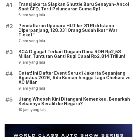
Transjakarta Siapkan Shuttle Baru Senayan-Ancol
#1
Saat CFD, Tarif Peluncuran Cuma Rp1
6 jam yang lalu
Pendaftaran Upacara HUT ke-81 RI di Istana
#2
Diperpanjang, 128.331 Orang Sudah Ikut “War
Ticket”
7 jam yang lalu
BCA Digugat Terkait Dugaan Dana RDN Rp2,58
#3
Miliar, Tuntutan Ganti Rugi Capai Rp2,814 Triliun!
9 jam yang lalu
Catat! Ini Daftar Event Seru di Jakarta Sepanjang
#4
Agustus 2026, Ada Konser hingga Laga Chelsea vs
AC Milan
9 jam yang lalu
Utang Whoosh Kini Ditangani Kemenkeu, Benarkah
#5
Bebannya Beralih ke Negara?
10 jam yang lalu