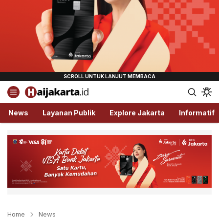
Haijakarta.id
Semua Tentang Jakarta Ada Disini!
News
Layanan Publik
Explore Jakarta
Informatif
Home
News