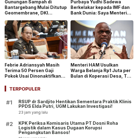
Gunungan Sampah di
Purbaya Yudhi Sadewa
Bantargebang Mulai Ditutup
Berkelakar kepada IMF dan
Geomembrane, DKI
Bank Dunia: Saya Menteri
Percepat Penghentian
Keuangan Paling Tidak
Sistem Open Dumping!
Beruntung di Dunia!
Febrie Adriansyah Masih
Menteri HAM Usulkan
Terima 50 Persen Gaji
Warga Belanja Rp1 Juta per
Pokok Usai Dinonaktifkan
Bulan di Koperasi Desa, Tuai
sebagai Jaksa, Tunjangan
Pro dan Kontra!
ASN Dihentikan!
TERPOPULER
RSUP dr Sardjito Hentikan Sementara Praktik Klinis
#1
PPDS Elda Putri, UGM Lakukan Investigasi!
23 jam yang lalu
KPK Periksa Komisaris Utama PT Dosni Roha
#2
Logistik dalam Kasus Dugaan Korupsi
Pengangkutan Bansos!