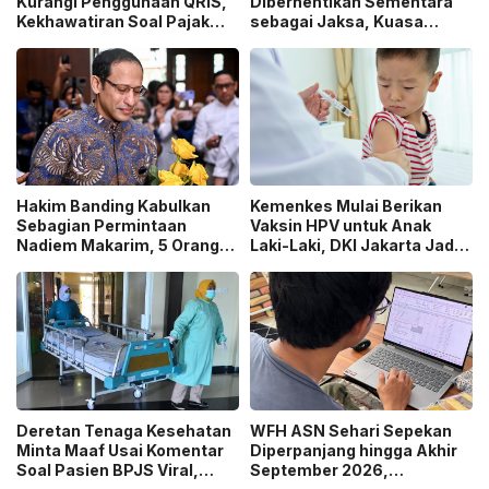
Kurangi Penggunaan QRIS,
Diberhentikan Sementara
Kekhawatiran Soal Pajak
sebagai Jaksa, Kuasa
dan Pengawasan Jadi
Hukum Tempuh Jalur
Sorotan!
Praperadilan!
Hakim Banding Kabulkan
Kemenkes Mulai Berikan
Sebagian Permintaan
Vaksin HPV untuk Anak
Nadiem Makarim, 5 Orang
Laki-Laki, DKI Jakarta Jadi
Akan Diperiksa Ulang dalam
Wilayah Perdana Program
Kasus Chromebook!
BIAS 2026
Deretan Tenaga Kesehatan
WFH ASN Sehari Sepekan
Minta Maaf Usai Komentar
Diperpanjang hingga Akhir
Soal Pasien BPJS Viral,
September 2026,