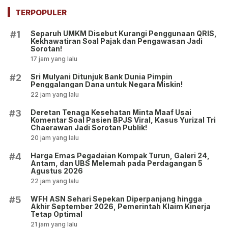
Kasus Yurizal Tri
Pemerintah Klaim Kinerja
Chaerawan Jadi Sorotan
Tetap Optimal
TERPOPULER
Publik!
Separuh UMKM Disebut Kurangi Penggunaan QRIS,
#1
Kekhawatiran Soal Pajak dan Pengawasan Jadi
Sorotan!
17 jam yang lalu
Sri Mulyani Ditunjuk Bank Dunia Pimpin
#2
Penggalangan Dana untuk Negara Miskin!
22 jam yang lalu
Deretan Tenaga Kesehatan Minta Maaf Usai
#3
Komentar Soal Pasien BPJS Viral, Kasus Yurizal Tri
Chaerawan Jadi Sorotan Publik!
20 jam yang lalu
Harga Emas Pegadaian Kompak Turun, Galeri 24,
#4
Antam, dan UBS Melemah pada Perdagangan 5
Agustus 2026
22 jam yang lalu
WFH ASN Sehari Sepekan Diperpanjang hingga
#5
Akhir September 2026, Pemerintah Klaim Kinerja
Tetap Optimal
21 jam yang lalu