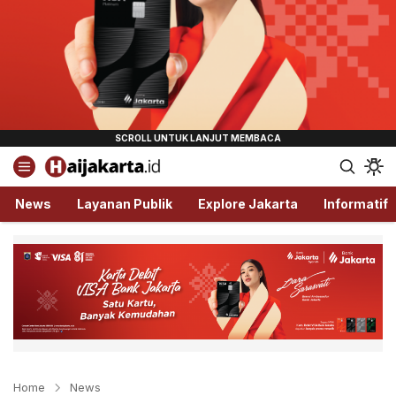
Haijakarta.id
Semua Tentang Jakarta Ada Disini!
News
Layanan Publik
Explore Jakarta
Informatif
Home
News