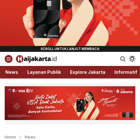
Haijakarta.id
Semua Tentang Jakarta Ada Disini!
News
Layanan Publik
Explore Jakarta
Informatif
Home
News