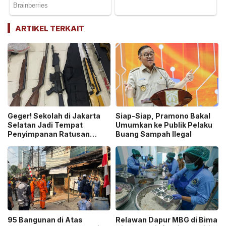
ARTIKEL TERKAIT
Geger! Sekolah di Jakarta
Siap-Siap, Pramono Bakal
Selatan Jadi Tempat
Umumkan ke Publik Pelaku
Penyimpanan Ratusan
Buang Sampah Ilegal
Senjata Api, Polisi Selidiki
Pemilik
95 Bangunan di Atas
Relawan Dapur MBG di Bima