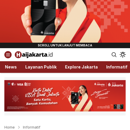
Haijakarta.id
Semua Tentang Jakarta Ada Disini!
News
Layanan Publik
Explore Jakarta
Informatif
Home
Informatif