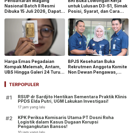
Pendaftaran Magang
BRI Buka Lowongan Kerja
Nasional Batch II Resmi
untuk Lulusan D3-S1, Simak
Dibuka 15 Juli 2026, Dapat
Posisi, Syarat, dan Cara
Uang Saku Setara UMP!
Daftarnya
Harga Emas Pegadaian
BPJS Kesehatan Buka
Kompak Melemah, Antam,
Rekrutmen Anggota Komite
UBS Hingga Galeri 24 Turun
Non Dewan Pengawas,
pada 14 Juli 2026
Dibuka hingga 18 Juli 2026!
TERPOPULER
RSUP dr Sardjito Hentikan Sementara Praktik Klinis
#1
PPDS Elda Putri, UGM Lakukan Investigasi!
17 jam yang lalu
KPK Periksa Komisaris Utama PT Dosni Roha
#2
Logistik dalam Kasus Dugaan Korupsi
Pengangkutan Bansos!
10 jam yang lalu