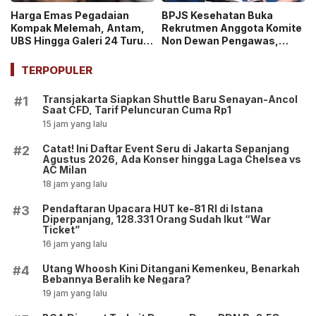
Harga Emas Pegadaian
BPJS Kesehatan Buka
Kompak Melemah, Antam,
Rekrutmen Anggota Komite
UBS Hingga Galeri 24 Turun
Non Dewan Pengawas,
pada 14 Juli 2026
Dibuka hingga 18 Juli 2026!
TERPOPULER
Transjakarta Siapkan Shuttle Baru Senayan-Ancol
#1
Saat CFD, Tarif Peluncuran Cuma Rp1
15 jam yang lalu
Catat! Ini Daftar Event Seru di Jakarta Sepanjang
#2
Agustus 2026, Ada Konser hingga Laga Chelsea vs
AC Milan
18 jam yang lalu
Pendaftaran Upacara HUT ke-81 RI di Istana
#3
Diperpanjang, 128.331 Orang Sudah Ikut “War
Ticket”
16 jam yang lalu
Utang Whoosh Kini Ditangani Kemenkeu, Benarkah
#4
Bebannya Beralih ke Negara?
19 jam yang lalu