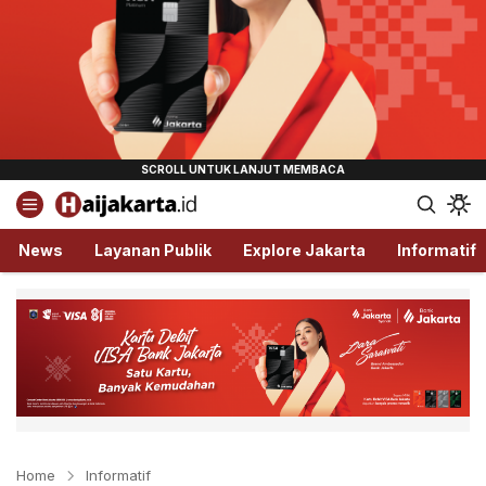
Haijakarta.id
Semua Tentang Jakarta Ada Disini!
News
Layanan Publik
Explore Jakarta
Informatif
Home
Informatif