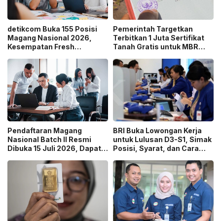
detikcom Buka 155 Posisi
Pemerintah Targetkan
Magang Nasional 2026,
Terbitkan 1 Juta Sertifikat
Kesempatan Fresh
Tanah Gratis untuk MBR
Graduate Belajar di Industri
pada 2026, Cek Syaratnya!
Media Digital!
Pendaftaran Magang
BRI Buka Lowongan Kerja
Nasional Batch II Resmi
untuk Lulusan D3-S1, Simak
Dibuka 15 Juli 2026, Dapat
Posisi, Syarat, dan Cara
Uang Saku Setara UMP!
Daftarnya