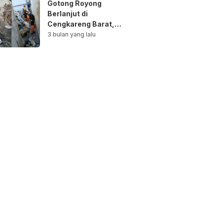
Gotong Royong
Berlanjut di
Cengkareng Barat,
Saluran Air
3 bulan yang lalu
Dibersihkan untuk
Antisipasi Genangan