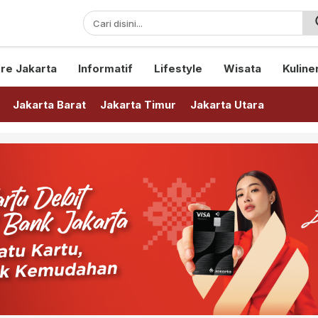
sini!
re Jakarta
Informatif
Lifestyle
Wisata
Kuline
Jakarta Barat
Jakarta Timur
Jakarta Utara