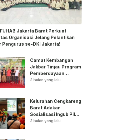
FUHAB Jakarta Barat Perkuat
itas Organisasi Jelang Pelantikan
 Pengurus se-DKI Jakarta!
Camat Kembangan
Jakbar Tinjau Program
Pemberdayaan
Lingkungan di Bale
3 bulan yang lalu
Mawar Mewangi RW
03
Kelurahan Cengkareng
Barat Adakan
Sosialisasi Ingub Pilah
Sampah Kepada PPSU
3 bulan yang lalu
dan RPTRA