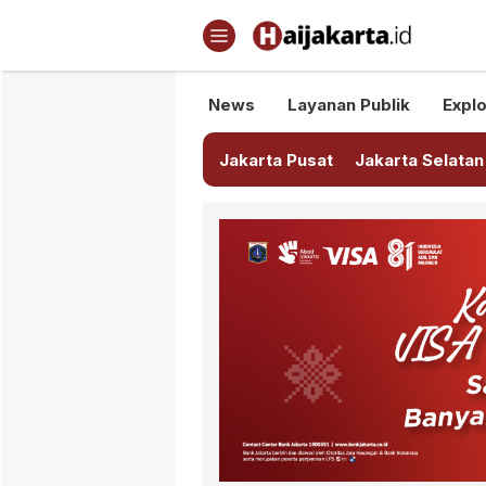
Haijakarta.id
Semua Tentang Jakarta Ada Di
News
Layanan Publik
Explo
Jakarta Pusat
Jakarta Selatan