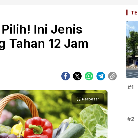
TE
ilih! Ini Jenis
g Tahan 12 Jam
#1
Perbesar
#2