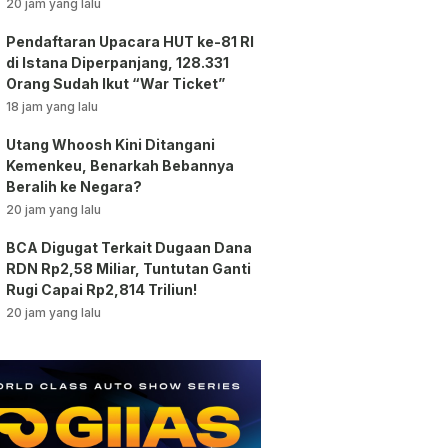
vs AC Milan
20 jam yang lalu
Pendaftaran Upacara HUT ke-81 RI
di Istana Diperpanjang, 128.331
Orang Sudah Ikut “War Ticket”
18 jam yang lalu
Utang Whoosh Kini Ditangani
Kemenkeu, Benarkah Bebannya
Beralih ke Negara?
20 jam yang lalu
BCA Digugat Terkait Dugaan Dana
RDN Rp2,58 Miliar, Tuntutan Ganti
Rugi Capai Rp2,814 Triliun!
20 jam yang lalu