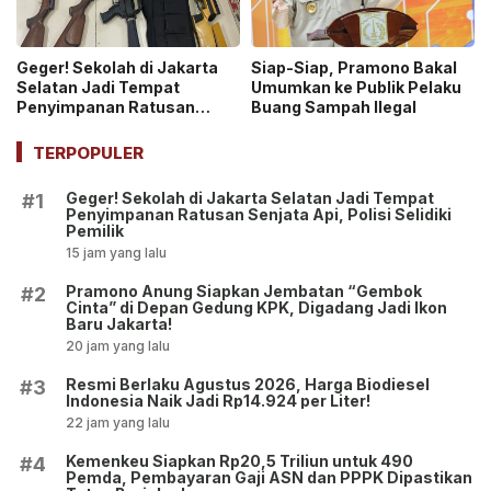
Geger! Sekolah di Jakarta
Siap-Siap, Pramono Bakal
Selatan Jadi Tempat
Umumkan ke Publik Pelaku
Penyimpanan Ratusan
Buang Sampah Ilegal
Senjata Api, Polisi Selidiki
Pemilik
TERPOPULER
Geger! Sekolah di Jakarta Selatan Jadi Tempat
#1
Penyimpanan Ratusan Senjata Api, Polisi Selidiki
Pemilik
15 jam yang lalu
Pramono Anung Siapkan Jembatan “Gembok
#2
Cinta” di Depan Gedung KPK, Digadang Jadi Ikon
Baru Jakarta!
20 jam yang lalu
Resmi Berlaku Agustus 2026, Harga Biodiesel
#3
Indonesia Naik Jadi Rp14.924 per Liter!
22 jam yang lalu
Kemenkeu Siapkan Rp20,5 Triliun untuk 490
#4
Pemda, Pembayaran Gaji ASN dan PPPK Dipastikan