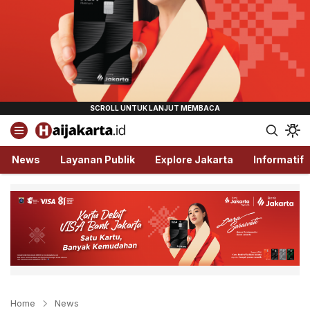
Haijakarta.id
Semua Tentang Jakarta Ada Disini!
News
Layanan Publik
Explore Jakarta
Informatif
Home
News