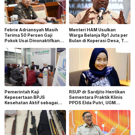
Febrie Adriansyah Masih
Menteri HAM Usulkan
Terima 50 Persen Gaji
Warga Belanja Rp1 Juta per
Pokok Usai Dinonaktifkan
Bulan di Koperasi Desa, Tuai
sebagai Jaksa, Tunjangan
Pro dan Kontra!
ASN Dihentikan!
Pemerintah Kaji
RSUP dr Sardjito Hentikan
Kepesertaan BPJS
Sementara Praktik Klinis
Kesehatan Aktif sebagai
PPDS Elda Putri, UGM
Syarat Pembuatan Paspor
Lakukan Investigasi!
hingga SIM!