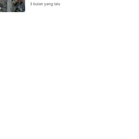
Saluran Air
3 bulan yang lalu
Dibersihkan untuk
Antisipasi Genangan