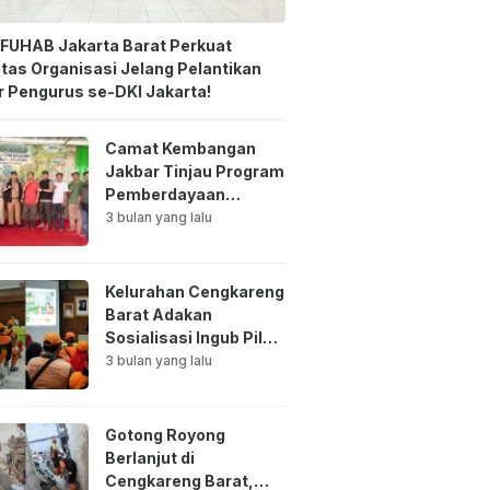
FUHAB Jakarta Barat Perkuat
itas Organisasi Jelang Pelantikan
 Pengurus se-DKI Jakarta!
Camat Kembangan
Jakbar Tinjau Program
Pemberdayaan
Lingkungan di Bale
3 bulan yang lalu
Mawar Mewangi RW
03
Kelurahan Cengkareng
Barat Adakan
Sosialisasi Ingub Pilah
Sampah Kepada PPSU
3 bulan yang lalu
dan RPTRA
Gotong Royong
Berlanjut di
Cengkareng Barat,