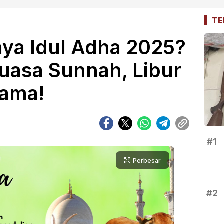
TE
aya Idul Adha 2025?
uasa Sunnah, Libur
sama!
#1
Perbesar
#2