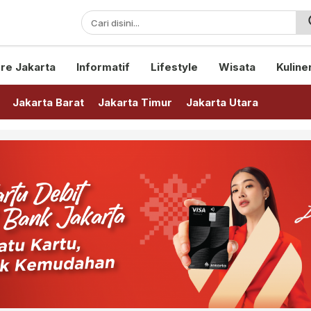
sini!
re Jakarta
Informatif
Lifestyle
Wisata
Kuline
Jakarta Barat
Jakarta Timur
Jakarta Utara