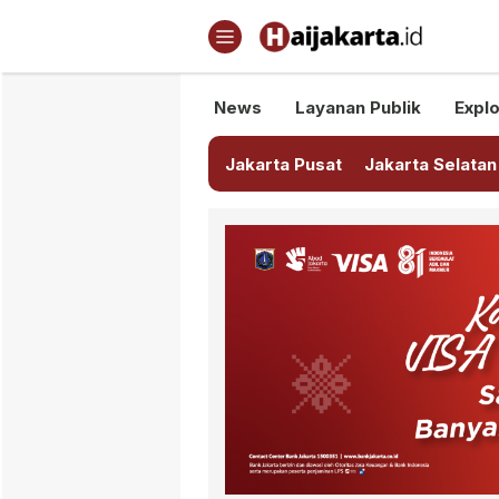
Haijakarta.id
Semua Tentang Jakarta Ada Di
News
Layanan Publik
Explo
Jakarta Pusat
Jakarta Selatan