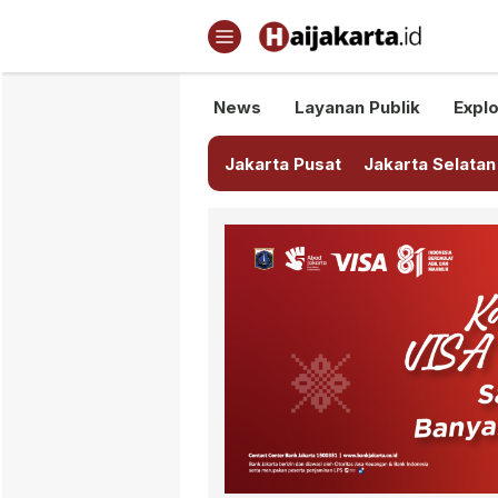
Haijakarta.id
Semua Tentang Jakarta Ada Di
News
Layanan Publik
Explo
Jakarta Pusat
Jakarta Selatan