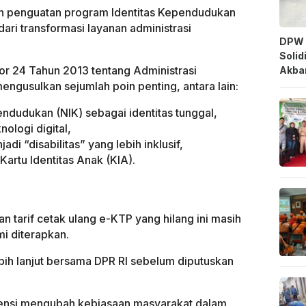
gan penguatan program Identitas Kependudukan
dari transformasi layanan administrasi
DPW 
Solid
r 24 Tahun 2013 tentang Administrasi
Akbar
ngusulkan sejumlah poin penting, antara lain:
dudukan (NIK) sebagai identitas tunggal,
ologi digital,
adi “disabilitas” yang lebih inklusif,
artu Identitas Anak (KIA).
 tarif cetak ulang e-KTP yang hilang ini masih
i diterapkan.
h lanjut bersama DPR RI sebelum diputuskan
potensi mengubah kebiasaan masyarakat dalam