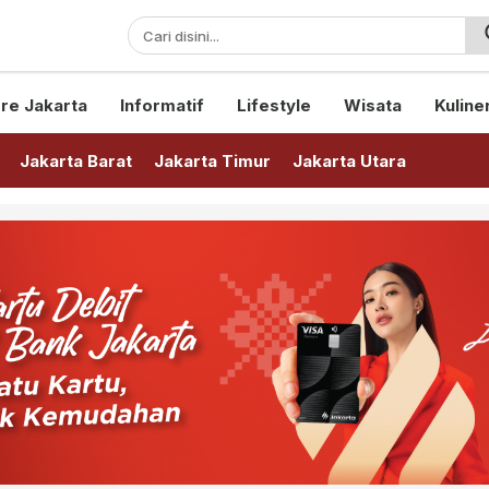
sini!
re Jakarta
Informatif
Lifestyle
Wisata
Kuline
Jakarta Barat
Jakarta Timur
Jakarta Utara