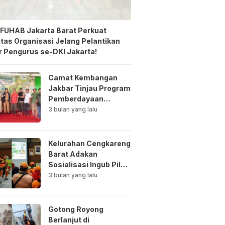
FUHAB Jakarta Barat Perkuat
itas Organisasi Jelang Pelantikan
 Pengurus se-DKI Jakarta!
Camat Kembangan
Jakbar Tinjau Program
Pemberdayaan
Lingkungan di Bale
3 bulan yang lalu
Mawar Mewangi RW
03
Kelurahan Cengkareng
Barat Adakan
Sosialisasi Ingub Pilah
Sampah Kepada PPSU
3 bulan yang lalu
dan RPTRA
Gotong Royong
Berlanjut di