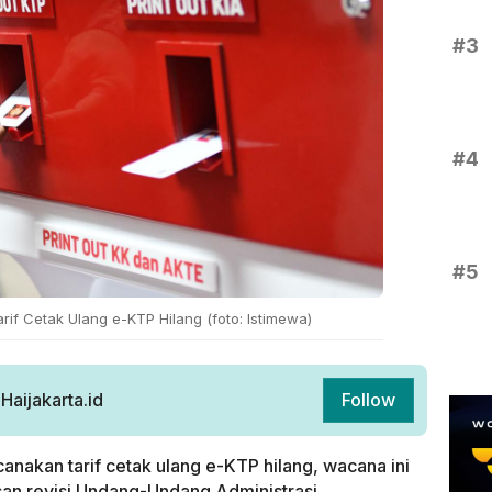
#3
#4
#5
if Cetak Ulang e-KTP Hilang (foto: Istimewa)
aijakarta.id
Follow
nakan tarif cetak ulang e-KTP hilang, wacana ini
n revisi Undang-Undang Administrasi