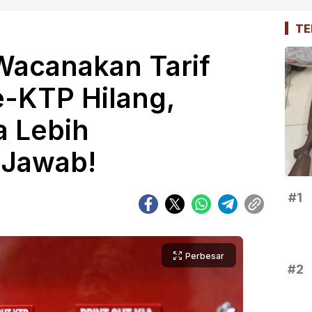
TE
acanakan Tarif
e-KTP Hilang,
 Lebih
 Jawab!
#1
Perbesar
#2