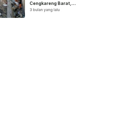
Cengkareng Barat,
Saluran Air
3 bulan yang lalu
Dibersihkan untuk
Antisipasi Genangan