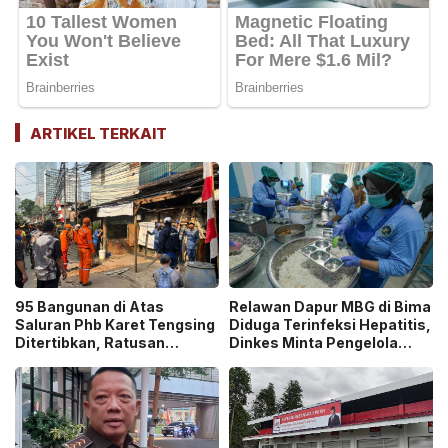
ARTIKEL TERKAIT
95 Bangunan di Atas
Relawan Dapur MBG di Bima
Saluran Phb Karet Tengsing
Diduga Terinfeksi Hepatitis,
Ditertibkan, Ratusan
Dinkes Minta Pengelola
Petugas Gabungan
Ganti Pekerja yang Reaktif!
Dikerahkan