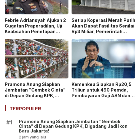
Febrie Adriansyah Ajukan 2
Setiap Koperasi Merah Putih
Gugatan Praperadilan, Uji
Akan Dapat Fasilitas Senilai
Keabsahan Penetapan
Rp3 Miliar, Pemerintah
Tersangka hingga
Tegaskan Berupa Aset!
Penyitaan Aset!
Pramono Anung Siapkan
Kemenkeu Siapkan Rp20,5
Jembatan “Gembok Cinta”
Triliun untuk 490 Pemda,
di Depan Gedung KPK,
Pembayaran Gaji ASN dan
Digadang Jadi Ikon Baru
PPPK Dipastikan Tetap
Jakarta!
Berjalan!
TERPOPULER
Pramono Anung Siapkan Jembatan “Gembok
#1
Cinta” di Depan Gedung KPK, Digadang Jadi Ikon
Baru Jakarta!
2 jam yang lalu