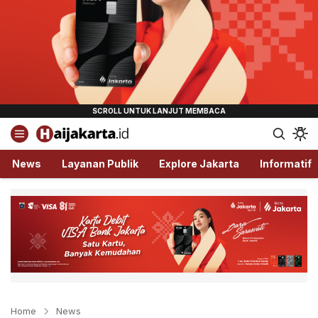
Haijakarta.id
Semua Tentang Jakarta Ada Disini!
News
Layanan Publik
Explore Jakarta
Informatif
Home
News