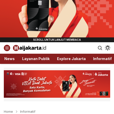
Haijakarta.id
Semua Tentang Jakarta Ada Disini!
News
Layanan Publik
Explore Jakarta
Informatif
Home
Informatif