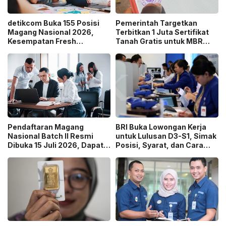
detikcom Buka 155 Posisi
Pemerintah Targetkan
Magang Nasional 2026,
Terbitkan 1 Juta Sertifikat
Kesempatan Fresh
Tanah Gratis untuk MBR
Graduate Belajar di Industri
pada 2026, Cek Syaratnya!
Media Digital!
Pendaftaran Magang
BRI Buka Lowongan Kerja
Nasional Batch II Resmi
untuk Lulusan D3-S1, Simak
Dibuka 15 Juli 2026, Dapat
Posisi, Syarat, dan Cara
Uang Saku Setara UMP!
Daftarnya