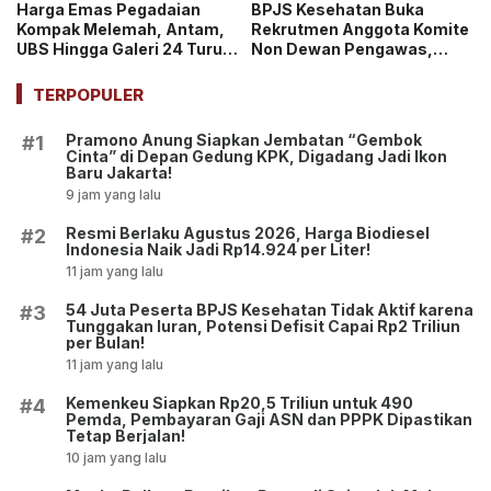
Harga Emas Pegadaian
BPJS Kesehatan Buka
Kompak Melemah, Antam,
Rekrutmen Anggota Komite
UBS Hingga Galeri 24 Turun
Non Dewan Pengawas,
pada 14 Juli 2026
Dibuka hingga 18 Juli 2026!
TERPOPULER
Pramono Anung Siapkan Jembatan “Gembok
#1
Cinta” di Depan Gedung KPK, Digadang Jadi Ikon
Baru Jakarta!
9 jam yang lalu
Resmi Berlaku Agustus 2026, Harga Biodiesel
#2
Indonesia Naik Jadi Rp14.924 per Liter!
11 jam yang lalu
54 Juta Peserta BPJS Kesehatan Tidak Aktif karena
#3
Tunggakan Iuran, Potensi Defisit Capai Rp2 Triliun
per Bulan!
11 jam yang lalu
Kemenkeu Siapkan Rp20,5 Triliun untuk 490
#4
Pemda, Pembayaran Gaji ASN dan PPPK Dipastikan
Tetap Berjalan!
10 jam yang lalu