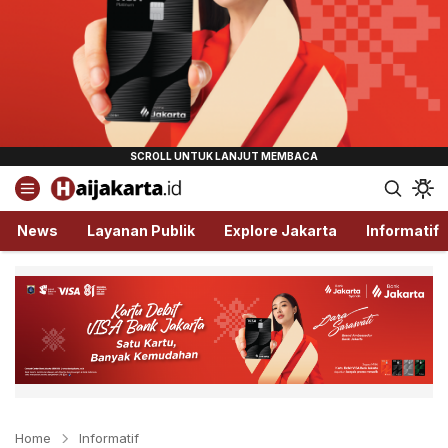
Haijakarta.id
Semua Tentang Jakarta Ada Disini!
News
Layanan Publik
Explore Jakarta
Informatif
Home
Informatif