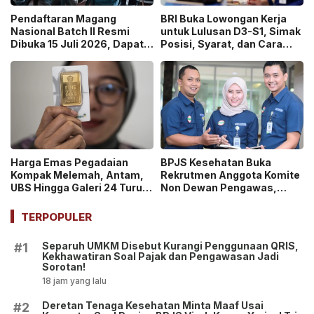
Pendaftaran Magang
BRI Buka Lowongan Kerja
Nasional Batch II Resmi
untuk Lulusan D3-S1, Simak
Dibuka 15 Juli 2026, Dapat
Posisi, Syarat, dan Cara
Uang Saku Setara UMP!
Daftarnya
Harga Emas Pegadaian
BPJS Kesehatan Buka
Kompak Melemah, Antam,
Rekrutmen Anggota Komite
UBS Hingga Galeri 24 Turun
Non Dewan Pengawas,
pada 14 Juli 2026
Dibuka hingga 18 Juli 2026!
TERPOPULER
Separuh UMKM Disebut Kurangi Penggunaan QRIS,
#1
Kekhawatiran Soal Pajak dan Pengawasan Jadi
Sorotan!
18 jam yang lalu
Deretan Tenaga Kesehatan Minta Maaf Usai
#2