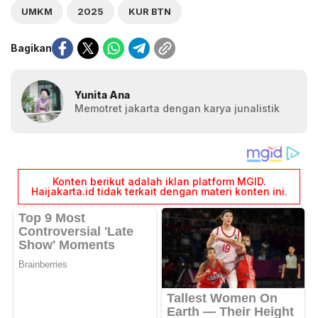
UMKM
2025
KUR BTN
Bagikan
Yunita Ana
Memotret jakarta dengan karya junalistik