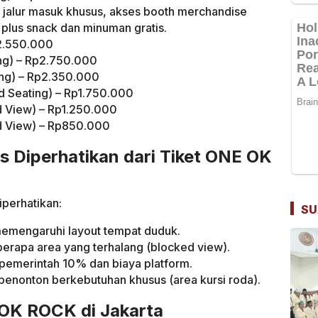
jalur masuk khusus, akses booth merchandise
, plus snack dan minuman gratis.
p2.550.000
ng) – Rp2.750.000
ng) – Rp2.350.000
 Seating) – Rp1.750.000
d View) – Rp1.250.000
d View) – Rp850.000
s Diperhatikan dari Tiket ONE OK
iperhatikan:
SU
memengaruhi layout tempat duduk.
erapa area yang terhalang (blocked view).
pemerintah 10% dan biaya platform.
penonton berkebutuhan khusus (area kursi roda).
 OK ROCK di Jakarta