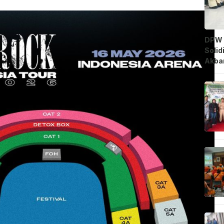
DPW 
Solid
Akbar