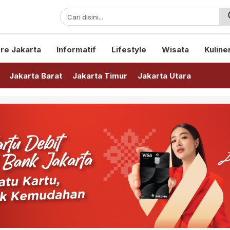
sini!
re Jakarta
Informatif
Lifestyle
Wisata
Kuline
Jakarta Barat
Jakarta Timur
Jakarta Utara