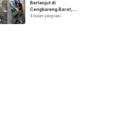
Berlanjut di
Cengkareng Barat,
Saluran Air
3 bulan yang lalu
Dibersihkan untuk
Antisipasi Genangan