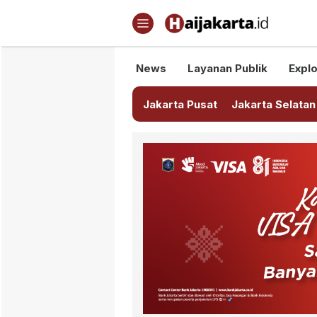
Haijakarta.id
Semua Tentang Jakarta Ada Di
News
Layanan Publik
Explo
Jakarta Pusat
Jakarta Selatan