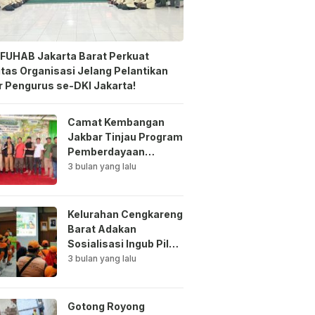
FUHAB Jakarta Barat Perkuat
itas Organisasi Jelang Pelantikan
 Pengurus se-DKI Jakarta!
Camat Kembangan
Jakbar Tinjau Program
Pemberdayaan
Lingkungan di Bale
3 bulan yang lalu
Mawar Mewangi RW
03
Kelurahan Cengkareng
Barat Adakan
Sosialisasi Ingub Pilah
Sampah Kepada PPSU
3 bulan yang lalu
dan RPTRA
Gotong Royong