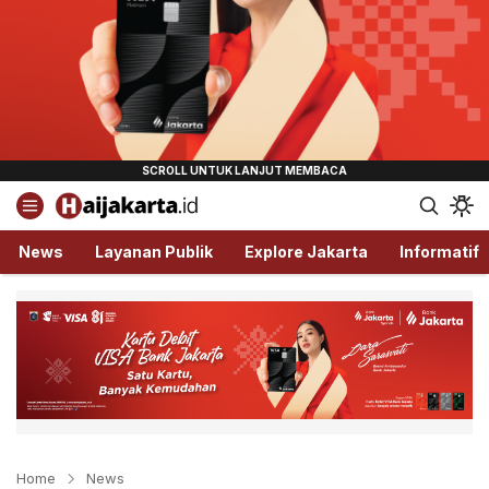
Haijakarta.id
Semua Tentang Jakarta Ada Disini!
News
Layanan Publik
Explore Jakarta
Informatif
Home
News