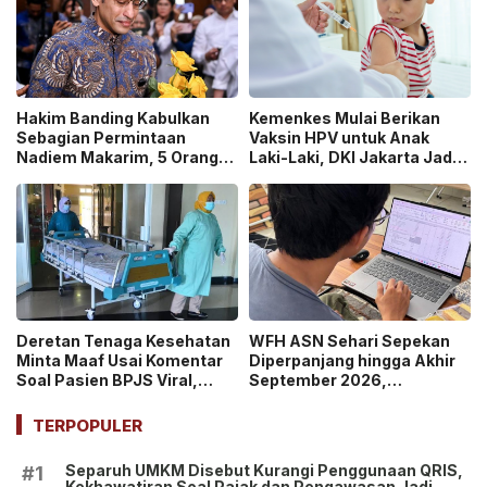
Hakim Banding Kabulkan
Kemenkes Mulai Berikan
Sebagian Permintaan
Vaksin HPV untuk Anak
Nadiem Makarim, 5 Orang
Laki-Laki, DKI Jakarta Jadi
Akan Diperiksa Ulang dalam
Wilayah Perdana Program
Kasus Chromebook!
BIAS 2026
Deretan Tenaga Kesehatan
WFH ASN Sehari Sepekan
Minta Maaf Usai Komentar
Diperpanjang hingga Akhir
Soal Pasien BPJS Viral,
September 2026,
Kasus Yurizal Tri
Pemerintah Klaim Kinerja
Chaerawan Jadi Sorotan
Tetap Optimal
TERPOPULER
Publik!
Separuh UMKM Disebut Kurangi Penggunaan QRIS,
#1
Kekhawatiran Soal Pajak dan Pengawasan Jadi