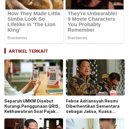
ARTIKEL TERKAIT
Separuh UMKM Disebut
Febrie Adriansyah Resmi
Kurangi Penggunaan QRIS,
Diberhentikan Sementara
Kekhawatiran Soal Pajak
sebagai Jaksa, Kuasa
dan Pengawasan Jadi
Hukum Tempuh Jalur
Sorotan!
Praperadilan!