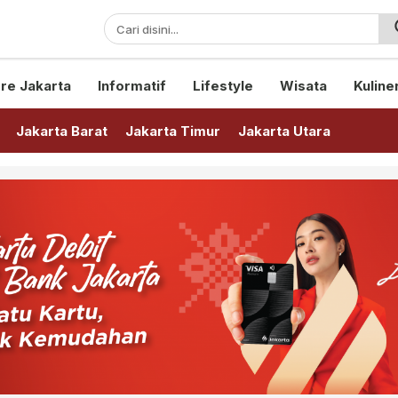
sini!
re Jakarta
Informatif
Lifestyle
Wisata
Kuline
Jakarta Barat
Jakarta Timur
Jakarta Utara