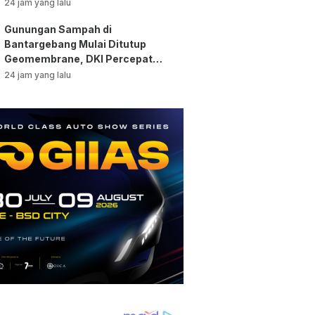
Pengawasan!
24 jam yang lalu
Gunungan Sampah di
Bantargebang Mulai Ditutup
Geomembrane, DKI Percepat
Penghentian Sistem Open
24 jam yang lalu
Dumping!