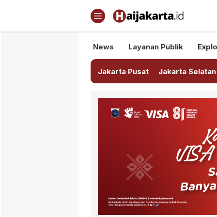
Haijakarta.id
Semua Tentang Jakarta Ada Di
News
Layanan Publik
Explo
Jakarta Pusat
Jakarta Selatan