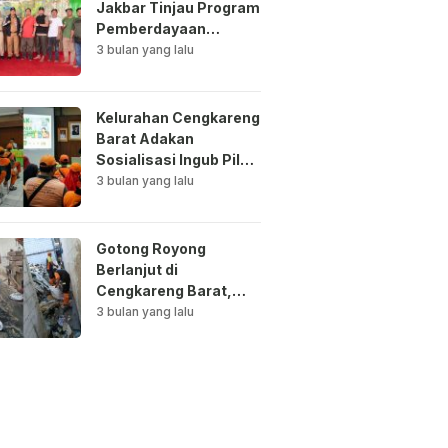
Jakbar Tinjau Program
Pemberdayaan
Lingkungan di Bale
3 bulan yang lalu
Mawar Mewangi RW
03
Kelurahan Cengkareng
Barat Adakan
Sosialisasi Ingub Pilah
Sampah Kepada PPSU
3 bulan yang lalu
dan RPTRA
Gotong Royong
Berlanjut di
Cengkareng Barat,
Saluran Air
3 bulan yang lalu
Dibersihkan untuk
Antisipasi Genangan