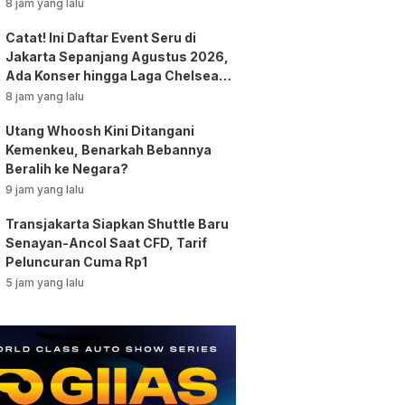
8 jam yang lalu
Catat! Ini Daftar Event Seru di
Jakarta Sepanjang Agustus 2026,
Ada Konser hingga Laga Chelsea
vs AC Milan
8 jam yang lalu
Utang Whoosh Kini Ditangani
Kemenkeu, Benarkah Bebannya
Beralih ke Negara?
9 jam yang lalu
Transjakarta Siapkan Shuttle Baru
Senayan-Ancol Saat CFD, Tarif
Peluncuran Cuma Rp1
5 jam yang lalu