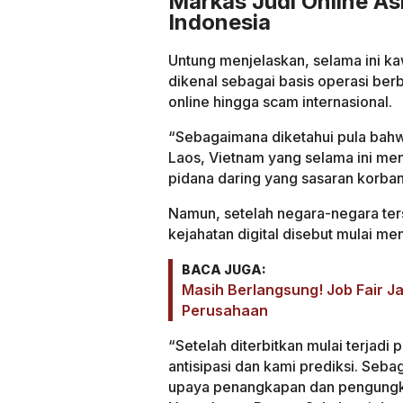
Markas Judi Online As
Indonesia
Untung menjelaskan, selama ini k
dikenal sebagai basis operasi berba
online hingga scam internasional.
“Sebagaimana diketahui pula bah
Laos, Vietnam yang selama ini menj
pidana daring yang sasaran korban
Namun, setelah negara-negara ter
kejahatan digital disebut mulai me
BACA JUGA:
Masih Berlangsung! Job Fair J
Perusahaan
“Setelah diterbitkan mulai terjadi
antisipasi dan kami prediksi. Seba
upaya penangkapan dan pengungka