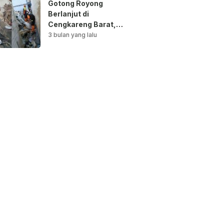
Gotong Royong
Berlanjut di
Cengkareng Barat,
Saluran Air
3 bulan yang lalu
Dibersihkan untuk
Antisipasi Genangan