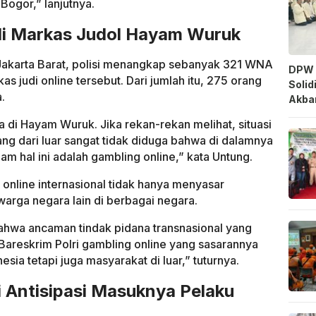
ogor,” lanjutnya.
i Markas Judol Hayam Wuruk
Jakarta Barat, polisi menangkap sebanyak 321 WNA
DPW 
 judi online tersebut. Dari jumlah itu, 275 orang
Solid
.
Akbar
da di Hayam Wuruk. Jika rekan-rekan melihat, situasi
ang dari luar sangat tidak diduga bahwa di dalamnya
lam hal ini adalah gambling online,” kata Untung.
 online internasional tidak hanya menyasar
warga negara lain di berbagai negara.
hwa ancaman tindak pidana transnasional yang
Bareskrim Polri gambling online yang sasarannya
sia tetapi juga masyarakat di luar,” tuturnya.
i Antisipasi Masuknya Pelaku