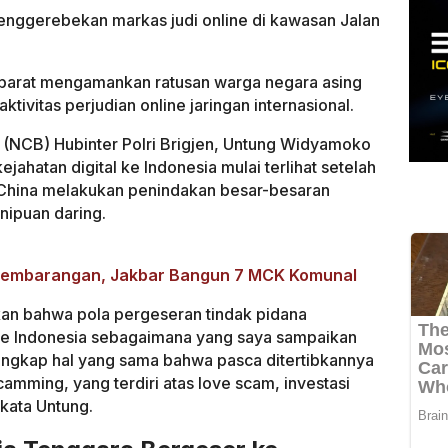
enggerebekan markas judi online di kawasan Jalan
parat mengamankan ratusan warga negara asing
tivitas perjudian online jaringan internasional.
u (NCB) Hubinter Polri Brigjen, Untung Widyamoko
jahatan digital ke Indonesia mulai terlihat setelah
-China melakukan penindakan besar-besaran
enipuan daring.
Sembarangan, Jakbar Bangun 7 MCK Komunal
an bahwa pola pergeseran tindak pidana
h ke Indonesia sebagaimana yang saya sampaikan
ngkap hal yang sama bahwa pasca ditertibkannya
camming, yang terdiri atas love scam, investasi
 kata Untung.