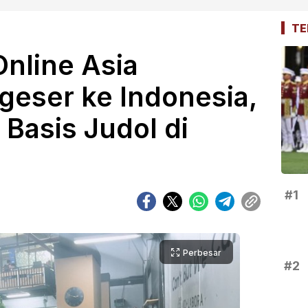
TE
Online Asia
geser ke Indonesia,
 Basis Judol di
#1
Perbesar
#2