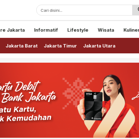
sini!
re Jakarta
Informatif
Lifestyle
Wisata
Kuline
Jakarta Barat
Jakarta Timur
Jakarta Utara