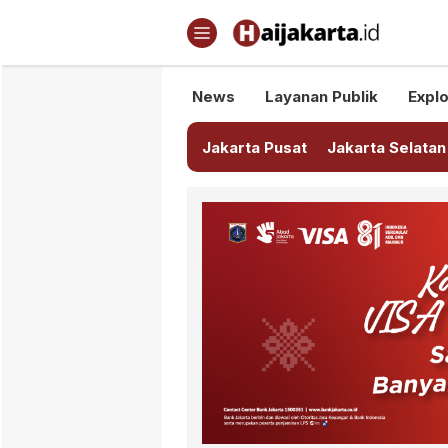
Haijakarta.id
Semua Tentang Jakarta Ada Di
News
Layanan Publik
Explo
Jakarta Pusat
Jakarta Selatan