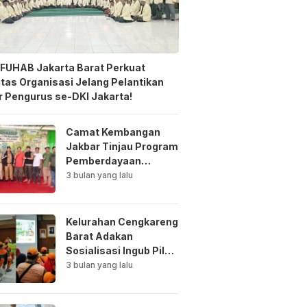
FUHAB Jakarta Barat Perkuat
itas Organisasi Jelang Pelantikan
 Pengurus se-DKI Jakarta!
Camat Kembangan
Jakbar Tinjau Program
Pemberdayaan
Lingkungan di Bale
3 bulan yang lalu
Mawar Mewangi RW
03
Kelurahan Cengkareng
Barat Adakan
Sosialisasi Ingub Pilah
Sampah Kepada PPSU
3 bulan yang lalu
dan RPTRA