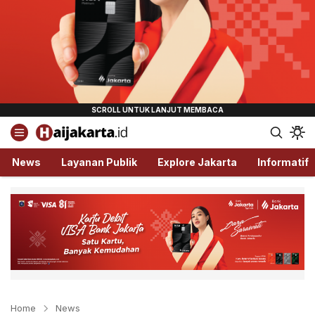
Haijakarta.id
Semua Tentang Jakarta Ada Disini!
News
Layanan Publik
Explore Jakarta
Informatif
Home
News