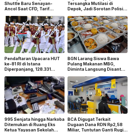
Shuttle Baru Senayan-
Tersangka Mutilasi di
Ancol Saat CFD, Tarif
Depok, Jadi Sorotan Polisi
Peluncuran Cuma Rp1
Ungkap Motif Pembunuhan!
Pendaftaran Upacara HUT
BGN Larang Siswa Bawa
ke-81 RI di Istana
Pulang Makanan MBG,
Diperpanjang, 128.331
Diminta Langsung Disantap
Orang Sudah Ikut “War
di Sekolah!
Ticket”
995 Senjata hingga Narkoba
BCA Digugat Terkait
Ditemukan di Ruang Eks
Dugaan Dana RDN Rp2,58
Ketua Yayasan Sekolah
Miliar, Tuntutan Ganti Rugi