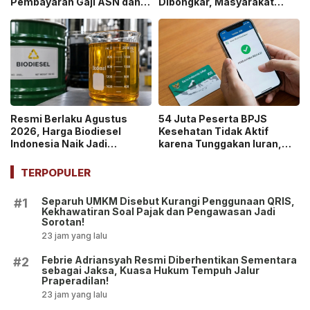
Pembayaran Gaji ASN dan
Dibongkar, Masyarakat
PPPK Dipastikan Tetap
Diminta Tetap Tenang!
Berjalan!
Resmi Berlaku Agustus
54 Juta Peserta BPJS
2026, Harga Biodiesel
Kesehatan Tidak Aktif
Indonesia Naik Jadi
karena Tunggakan Iuran,
Rp14.924 per Liter!
Potensi Defisit Capai Rp2
Triliun per Bulan!
TERPOPULER
Separuh UMKM Disebut Kurangi Penggunaan QRIS,
#1
Kekhawatiran Soal Pajak dan Pengawasan Jadi
Sorotan!
23 jam yang lalu
Febrie Adriansyah Resmi Diberhentikan Sementara
#2
sebagai Jaksa, Kuasa Hukum Tempuh Jalur
Praperadilan!
23 jam yang lalu