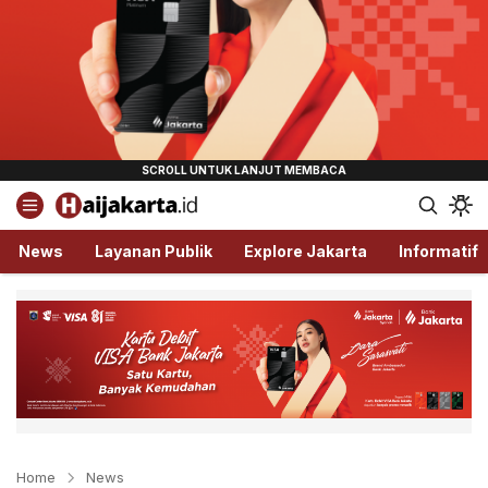
Haijakarta.id
Semua Tentang Jakarta Ada Disini!
News
Layanan Publik
Explore Jakarta
Informatif
Home
News