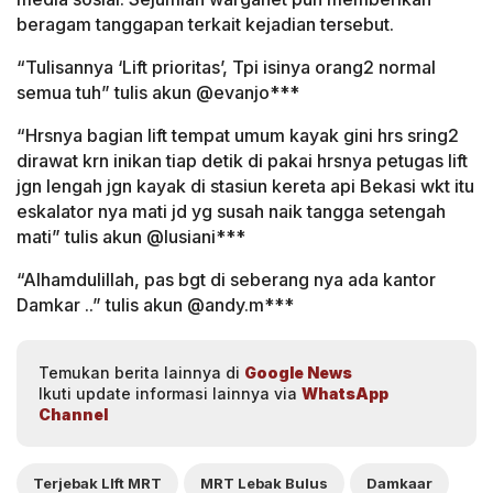
beragam tanggapan terkait kejadian tersebut.
“Tulisannya ‘Lift prioritas’, Tpi isinya orang2 normal
semua tuh” tulis akun @evanjo***
“Hrsnya bagian lift tempat umum kayak gini hrs sring2
dirawat krn inikan tiap detik di pakai hrsnya petugas lift
jgn lengah jgn kayak di stasiun kereta api Bekasi wkt itu
eskalator nya mati jd yg susah naik tangga setengah
mati” tulis akun @lusiani***
“Alhamdulillah, pas bgt di seberang nya ada kantor
Damkar ..” tulis akun @andy.m***
Temukan berita lainnya di
Google News
Ikuti update informasi lainnya via
WhatsApp
Channel
Terjebak LIft MRT
MRT Lebak Bulus
Damkaar