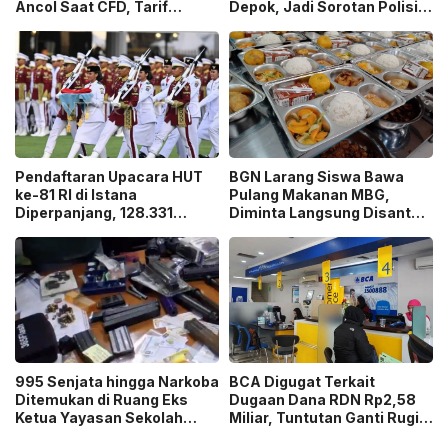
Ancol Saat CFD, Tarif
Depok, Jadi Sorotan Polisi
Peluncuran Cuma Rp1
Ungkap Motif Pembunuhan!
Pendaftaran Upacara HUT
BGN Larang Siswa Bawa
ke-81 RI di Istana
Pulang Makanan MBG,
Diperpanjang, 128.331
Diminta Langsung Disantap
Orang Sudah Ikut “War
di Sekolah!
Ticket”
995 Senjata hingga Narkoba
BCA Digugat Terkait
Ditemukan di Ruang Eks
Dugaan Dana RDN Rp2,58
Ketua Yayasan Sekolah
Miliar, Tuntutan Ganti Rugi
Jaksel, Disebut untuk
Capai Rp2,814 Triliun!