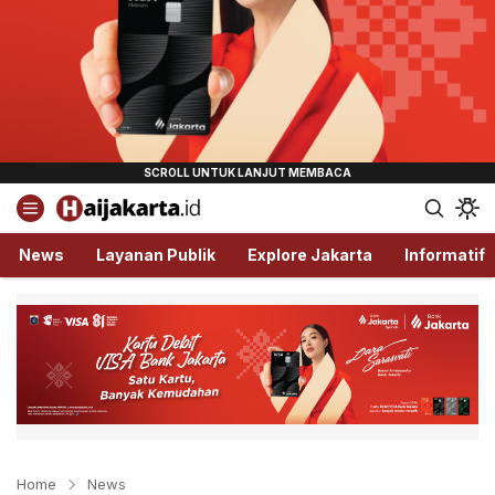
Haijakarta.id
Semua Tentang Jakarta Ada Disini!
News
Layanan Publik
Explore Jakarta
Informatif
Home
News