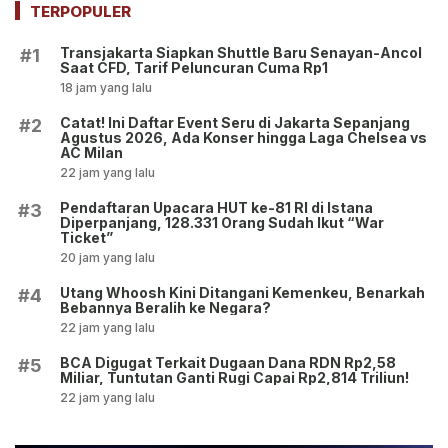
Ekskul Menembak!
TERPOPULER
Transjakarta Siapkan Shuttle Baru Senayan-Ancol
#1
Saat CFD, Tarif Peluncuran Cuma Rp1
18 jam yang lalu
Catat! Ini Daftar Event Seru di Jakarta Sepanjang
#2
Agustus 2026, Ada Konser hingga Laga Chelsea vs
AC Milan
22 jam yang lalu
Pendaftaran Upacara HUT ke-81 RI di Istana
#3
Diperpanjang, 128.331 Orang Sudah Ikut “War
Ticket”
20 jam yang lalu
Utang Whoosh Kini Ditangani Kemenkeu, Benarkah
#4
Bebannya Beralih ke Negara?
22 jam yang lalu
BCA Digugat Terkait Dugaan Dana RDN Rp2,58
#5
Miliar, Tuntutan Ganti Rugi Capai Rp2,814 Triliun!
22 jam yang lalu