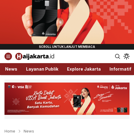
Haijakarta.id
Semua Tentang Jakarta Ada Disini!
News
Layanan Publik
Explore Jakarta
Informatif
Home
News