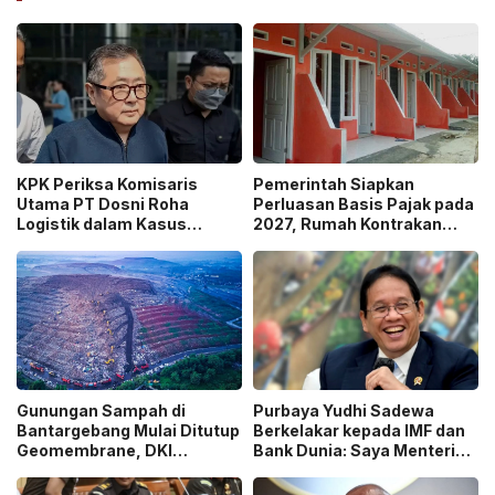
KPK Periksa Komisaris
Pemerintah Siapkan
Utama PT Dosni Roha
Perluasan Basis Pajak pada
Logistik dalam Kasus
2027, Rumah Kontrakan
Dugaan Korupsi
Masuk Potensi
Pengangkutan Bansos!
Pengawasan!
Gunungan Sampah di
Purbaya Yudhi Sadewa
Bantargebang Mulai Ditutup
Berkelakar kepada IMF dan
Geomembrane, DKI
Bank Dunia: Saya Menteri
Percepat Penghentian
Keuangan Paling Tidak
Sistem Open Dumping!
Beruntung di Dunia!