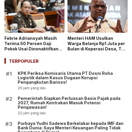
Febrie Adriansyah Masih
Menteri HAM Usulkan
Terima 50 Persen Gaji
Warga Belanja Rp1 Juta per
Pokok Usai Dinonaktifkan
Bulan di Koperasi Desa, Tuai
sebagai Jaksa, Tunjangan
Pro dan Kontra!
ASN Dihentikan!
TERPOPULER
KPK Periksa Komisaris Utama PT Dosni Roha
#1
Logistik dalam Kasus Dugaan Korupsi
Pengangkutan Bansos!
20 jam yang lalu
Pemerintah Siapkan Perluasan Basis Pajak pada
#2
2027, Rumah Kontrakan Masuk Potensi
Pengawasan!
22 jam yang lalu
Purbaya Yudhi Sadewa Berkelakar kepada IMF dan
#3
Bank Dunia: Saya Menteri Keuangan Paling Tidak