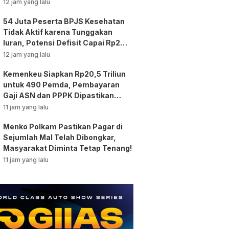
12 jam yang lalu
54 Juta Peserta BPJS Kesehatan
Tidak Aktif karena Tunggakan
Iuran, Potensi Defisit Capai Rp2
Triliun per Bulan!
12 jam yang lalu
Kemenkeu Siapkan Rp20,5 Triliun
untuk 490 Pemda, Pembayaran
Gaji ASN dan PPPK Dipastikan
Tetap Berjalan!
11 jam yang lalu
Menko Polkam Pastikan Pagar di
Sejumlah Mal Telah Dibongkar,
Masyarakat Diminta Tetap Tenang!
11 jam yang lalu