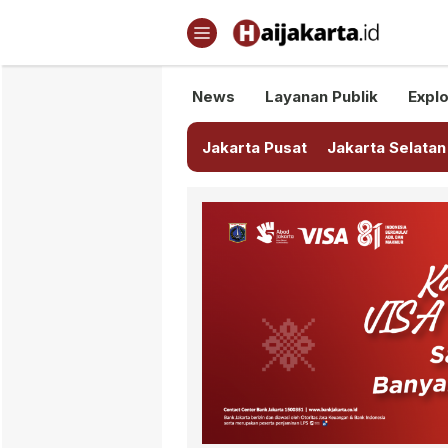
Haijakarta.id
Semua Tentang Jakarta Ada Di
News
Layanan Publik
Explo
Jakarta Pusat
Jakarta Selatan