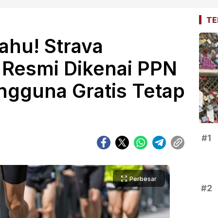
TE
Tahu! Strava
 Resmi Dikenai PPN
ngguna Gratis Tetap
#1
Perbesar
#2