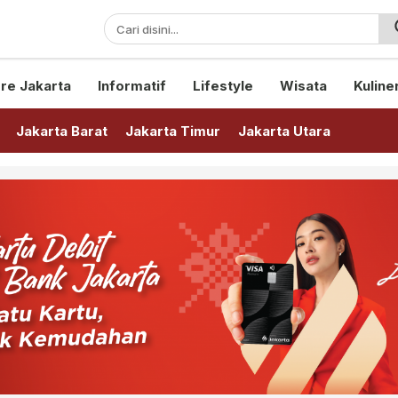
sini!
re Jakarta
Informatif
Lifestyle
Wisata
Kuline
Jakarta Barat
Jakarta Timur
Jakarta Utara