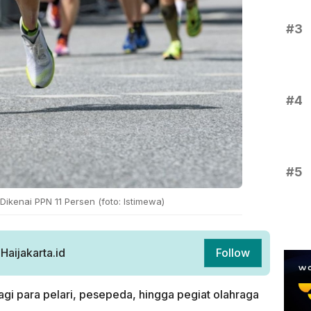
#3
#4
#5
 Dikenai PPN 11 Persen (foto: Istimewa)
aijakarta.id
Follow
agi para pelari, pesepeda, hingga pegiat olahraga
.