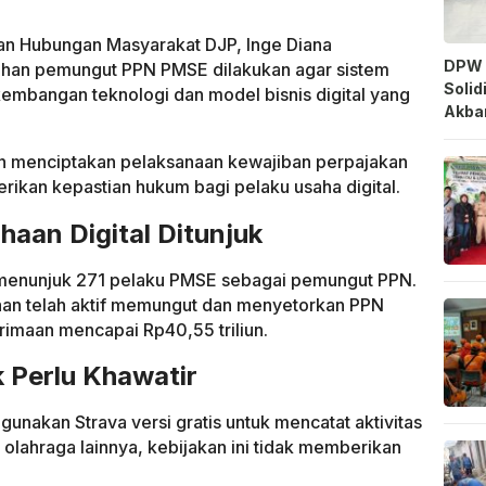
dan Hubungan Masyarakat DJP, Inge Diana
DPW 
han pemungut PPN PMSE dilakukan agar sistem
Solid
mbangan teknologi dan model bisnis digital yang
Akbar
uan menciptakan pelaksanaan kewajiban perpajakan
erikan kepastian hukum bagi pelaku usaha digital.
aan Digital Ditunjuk
h menunjuk 271 pelaku PMSE sebagai pemungut PPN.
haan telah aktif memungut dan menyetorkan PPN
rimaan mencapai Rp40,55 triliun.
 Perlu Khawatir
nakan Strava versi gratis untuk mencatat aktivitas
u olahraga lainnya, kebijakan ini tidak memberikan