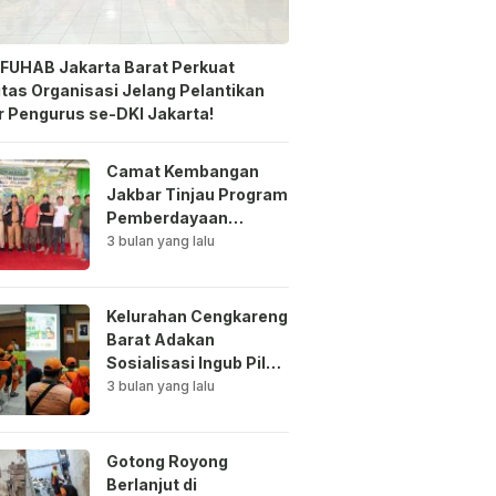
FUHAB Jakarta Barat Perkuat
itas Organisasi Jelang Pelantikan
 Pengurus se-DKI Jakarta!
Camat Kembangan
Jakbar Tinjau Program
Pemberdayaan
Lingkungan di Bale
3 bulan yang lalu
Mawar Mewangi RW
03
Kelurahan Cengkareng
Barat Adakan
Sosialisasi Ingub Pilah
Sampah Kepada PPSU
3 bulan yang lalu
dan RPTRA
Gotong Royong
Berlanjut di