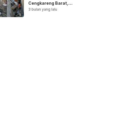
Cengkareng Barat,
Saluran Air
3 bulan yang lalu
Dibersihkan untuk
Antisipasi Genangan