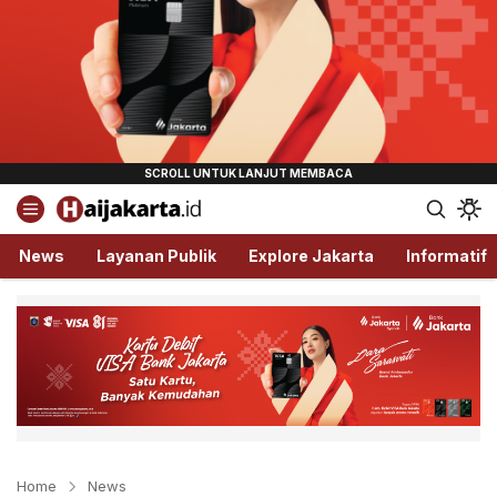
Haijakarta.id
Semua Tentang Jakarta Ada Disini!
News
Layanan Publik
Explore Jakarta
Informatif
Home
News