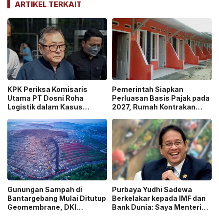
ARTIKEL TERKAIT
KPK Periksa Komisaris
Pemerintah Siapkan
Utama PT Dosni Roha
Perluasan Basis Pajak pada
Logistik dalam Kasus
2027, Rumah Kontrakan
Dugaan Korupsi
Masuk Potensi
Pengangkutan Bansos!
Pengawasan!
Gunungan Sampah di
Purbaya Yudhi Sadewa
Bantargebang Mulai Ditutup
Berkelakar kepada IMF dan
Geomembrane, DKI
Bank Dunia: Saya Menteri
Percepat Penghentian
Keuangan Paling Tidak