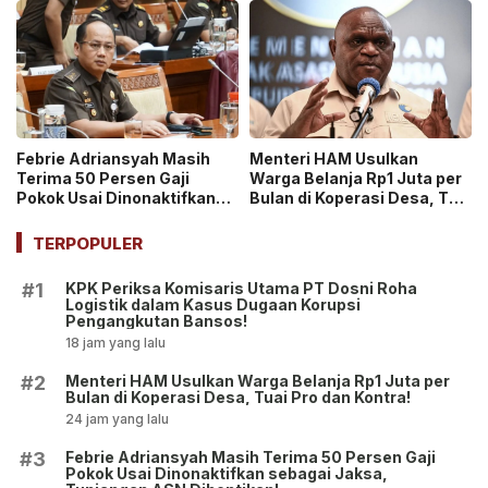
Sistem Open Dumping!
Beruntung di Dunia!
Febrie Adriansyah Masih
Menteri HAM Usulkan
Terima 50 Persen Gaji
Warga Belanja Rp1 Juta per
Pokok Usai Dinonaktifkan
Bulan di Koperasi Desa, Tuai
sebagai Jaksa, Tunjangan
Pro dan Kontra!
ASN Dihentikan!
TERPOPULER
KPK Periksa Komisaris Utama PT Dosni Roha
#1
Logistik dalam Kasus Dugaan Korupsi
Pengangkutan Bansos!
18 jam yang lalu
Menteri HAM Usulkan Warga Belanja Rp1 Juta per
#2
Bulan di Koperasi Desa, Tuai Pro dan Kontra!
24 jam yang lalu
Febrie Adriansyah Masih Terima 50 Persen Gaji
#3
Pokok Usai Dinonaktifkan sebagai Jaksa,