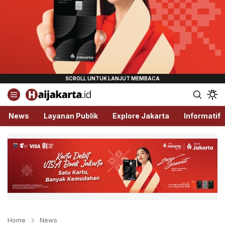
Haijakarta.id
Semua Tentang Jakarta Ada Disini!
News
Layanan Publik
Explore Jakarta
Informatif
Home
News