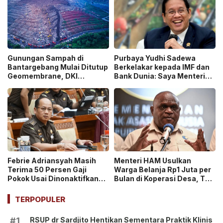
Gunungan Sampah di
Purbaya Yudhi Sadewa
Bantargebang Mulai Ditutup
Berkelakar kepada IMF dan
Geomembrane, DKI
Bank Dunia: Saya Menteri
Percepat Penghentian
Keuangan Paling Tidak
Sistem Open Dumping!
Beruntung di Dunia!
Febrie Adriansyah Masih
Menteri HAM Usulkan
Terima 50 Persen Gaji
Warga Belanja Rp1 Juta per
Pokok Usai Dinonaktifkan
Bulan di Koperasi Desa, Tuai
sebagai Jaksa, Tunjangan
Pro dan Kontra!
ASN Dihentikan!
TERPOPULER
RSUP dr Sardjito Hentikan Sementara Praktik Klinis
#1