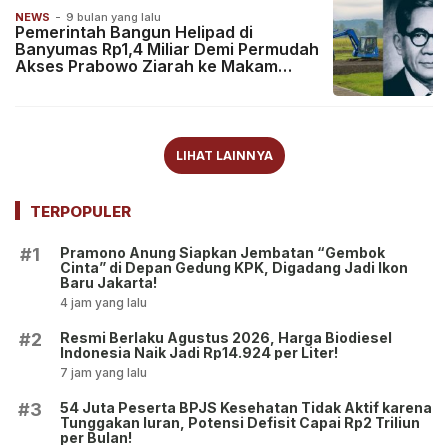
NEWS
-
9 bulan yang lalu
Pemerintah Bangun Helipad di
Banyumas Rp1,4 Miliar Demi Permudah
Akses Prabowo Ziarah ke Makam
Kakek, Ini Lokasinya!
LIHAT LAINNYA
TERPOPULER
Pramono Anung Siapkan Jembatan “Gembok
#1
Cinta” di Depan Gedung KPK, Digadang Jadi Ikon
Baru Jakarta!
4 jam yang lalu
Resmi Berlaku Agustus 2026, Harga Biodiesel
#2
Indonesia Naik Jadi Rp14.924 per Liter!
7 jam yang lalu
54 Juta Peserta BPJS Kesehatan Tidak Aktif karena
#3
Tunggakan Iuran, Potensi Defisit Capai Rp2 Triliun
per Bulan!