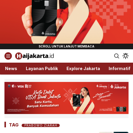
Haijakarta.id
Semua Tentang Jakarta Ada Disini!
News
Layanan Publik
Explore Jakarta
Informatif
TAG
PRABOWO ZIARAH