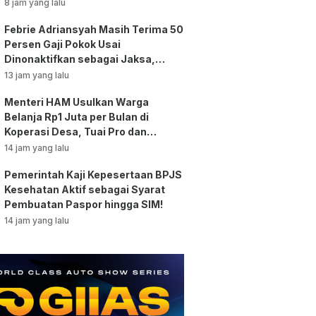
Bansos!
8 jam yang lalu
Febrie Adriansyah Masih Terima 50
Persen Gaji Pokok Usai
Dinonaktifkan sebagai Jaksa,
Tunjangan ASN Dihentikan!
13 jam yang lalu
Menteri HAM Usulkan Warga
Belanja Rp1 Juta per Bulan di
Koperasi Desa, Tuai Pro dan
Kontra!
14 jam yang lalu
Pemerintah Kaji Kepesertaan BPJS
Kesehatan Aktif sebagai Syarat
Pembuatan Paspor hingga SIM!
14 jam yang lalu