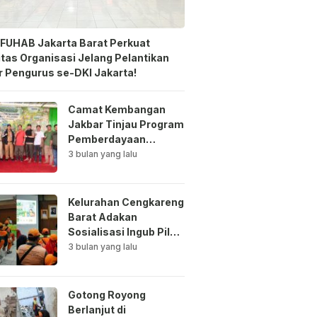
FUHAB Jakarta Barat Perkuat
itas Organisasi Jelang Pelantikan
 Pengurus se-DKI Jakarta!
Camat Kembangan
Jakbar Tinjau Program
Pemberdayaan
Lingkungan di Bale
3 bulan yang lalu
Mawar Mewangi RW
03
Kelurahan Cengkareng
Barat Adakan
Sosialisasi Ingub Pilah
Sampah Kepada PPSU
3 bulan yang lalu
dan RPTRA
Gotong Royong
Berlanjut di