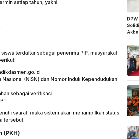
termin setiap tahun, yakni:
DPW 
Solid
r
Akbar
siswa terdaftar sebagai penerima PIP, masyarakat
erikut:
endikdasmen.go.id
 Nasional (NISN) dan Nomor Induk Kependudukan
ahan sebagai verifikasi
IP”
enuhi syarat, maka sistem akan menampilkan status
a tersebut.
n (PKH)