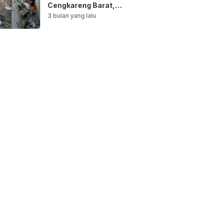
Cengkareng Barat,
Saluran Air
3 bulan yang lalu
Dibersihkan untuk
Antisipasi Genangan