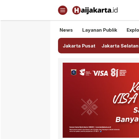
Haijakarta.id
Semua Tentang Jakarta Ada Di
News
Layanan Publik
Explo
Jakarta Pusat
Jakarta Selatan