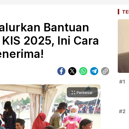
TE
alurkan Bantuan
 KIS 2025, Ini Cara
enerima!
#1
Perbesar
#2