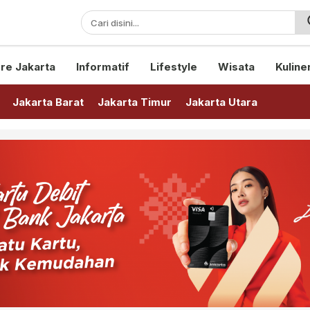
sini!
re Jakarta
Informatif
Lifestyle
Wisata
Kuline
Jakarta Barat
Jakarta Timur
Jakarta Utara