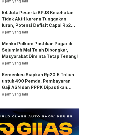
9 jam yang lalu
54 Juta Peserta BPJS Kesehatan
Tidak Aktif karena Tunggakan
Iuran, Potensi Defisit Capai Rp2
Triliun per Bulan!
9 jam yang lalu
Menko Polkam Pastikan Pagar di
Sejumlah Mal Telah Dibongkar,
Masyarakat Diminta Tetap Tenang!
8 jam yang lalu
Kemenkeu Siapkan Rp20,5 Triliun
untuk 490 Pemda, Pembayaran
Gaji ASN dan PPPK Dipastikan
Tetap Berjalan!
8 jam yang lalu