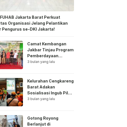
FUHAB Jakarta Barat Perkuat
itas Organisasi Jelang Pelantikan
 Pengurus se-DKI Jakarta!
Camat Kembangan
Jakbar Tinjau Program
Pemberdayaan
Lingkungan di Bale
3 bulan yang lalu
Mawar Mewangi RW
03
Kelurahan Cengkareng
Barat Adakan
Sosialisasi Ingub Pilah
Sampah Kepada PPSU
3 bulan yang lalu
dan RPTRA
Gotong Royong
Berlanjut di