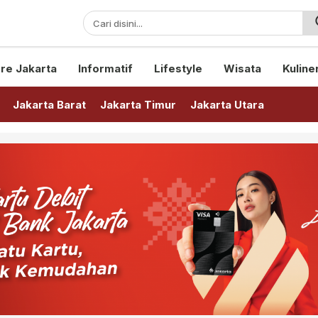
sini!
re Jakarta
Informatif
Lifestyle
Wisata
Kuline
Jakarta Barat
Jakarta Timur
Jakarta Utara