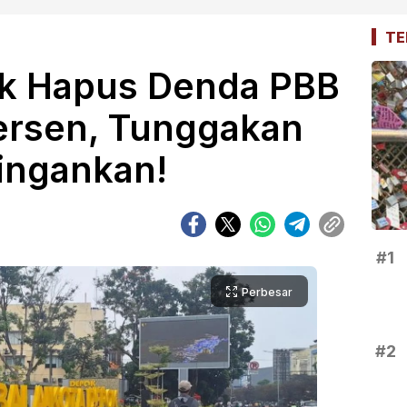
TE
k Hapus Denda PBB
ersen, Tunggakan
ringankan!
#1
Perbesar
#2