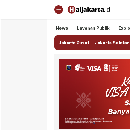
Haijakarta.id
Semua Tentang Jakarta Ada Di
News
Layanan Publik
Explo
Jakarta Pusat
Jakarta Selatan