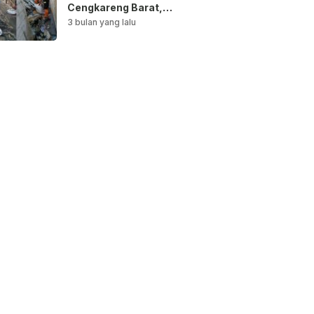
Cengkareng Barat,
Saluran Air
3 bulan yang lalu
Dibersihkan untuk
Antisipasi Genangan