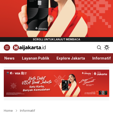
Haijakarta.id
Semua Tentang Jakarta Ada Disini!
News
Layanan Publik
Explore Jakarta
Informatif
Home
Informatif