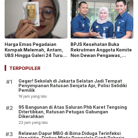
Harga Emas Pegadaian
BPJS Kesehatan Buka
Kompak Melemah, Antam,
Rekrutmen Anggota Komite
UBS Hingga Galeri 24 Turun
Non Dewan Pengawas,
pada 14 Juli 2026
Dibuka hingga 18 Juli 2026!
TERPOPULER
Geger! Sekolah di Jakarta Selatan Jadi Tempat
#1
Penyimpanan Ratusan Senjata Api, Polisi Selidiki
Pemilik
19 jam yang lalu
95 Bangunan di Atas Saluran Phb Karet Tengsing
#2
Ditertibkan, Ratusan Petugas Gabungan
Dikerahkan
22 jam yang lalu
Relawan Dapur MBG di Bima Diduga Terinfeksi
#3
Hepatitis, Dinkes Minta Pengelola Ganti Pekerja