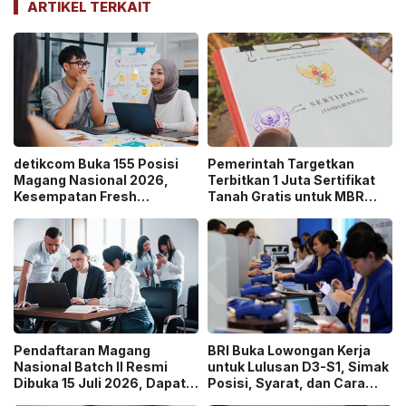
ARTIKEL TERKAIT
detikcom Buka 155 Posisi
Pemerintah Targetkan
Magang Nasional 2026,
Terbitkan 1 Juta Sertifikat
Kesempatan Fresh
Tanah Gratis untuk MBR
Graduate Belajar di Industri
pada 2026, Cek Syaratnya!
Media Digital!
Pendaftaran Magang
BRI Buka Lowongan Kerja
Nasional Batch II Resmi
untuk Lulusan D3-S1, Simak
Dibuka 15 Juli 2026, Dapat
Posisi, Syarat, dan Cara
Uang Saku Setara UMP!
Daftarnya