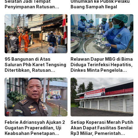
Selatan Jadi Tempat
Umumkan ke Publik Pelaku
Penyimpanan Ratusan
Buang Sampah Ilegal
Senjata Api, Polisi Selidiki
Pemilik
95 Bangunan di Atas
Relawan Dapur MBG di Bima
Saluran Phb Karet Tengsing
Diduga Terinfeksi Hepatitis,
Ditertibkan, Ratusan
Dinkes Minta Pengelola
Petugas Gabungan
Ganti Pekerja yang Reaktif!
Dikerahkan
Febrie Adriansyah Ajukan 2
Setiap Koperasi Merah Putih
Gugatan Praperadilan, Uji
Akan Dapat Fasilitas Senilai
Keabsahan Penetapan
Rp3 Miliar, Pemerintah