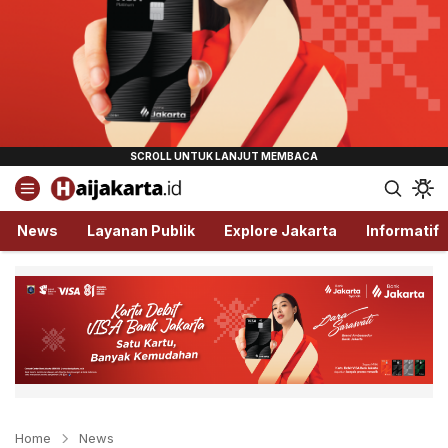
Haijakarta.id
Semua Tentang Jakarta Ada Disini!
News
Layanan Publik
Explore Jakarta
Informatif
Home
News