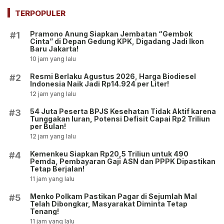
Tersangka hingga
Tegaskan Berupa Aset!
Penyitaan Aset!
TERPOPULER
Pramono Anung Siapkan Jembatan “Gembok
#1
Cinta” di Depan Gedung KPK, Digadang Jadi Ikon
Baru Jakarta!
10 jam yang lalu
Resmi Berlaku Agustus 2026, Harga Biodiesel
#2
Indonesia Naik Jadi Rp14.924 per Liter!
12 jam yang lalu
54 Juta Peserta BPJS Kesehatan Tidak Aktif karena
#3
Tunggakan Iuran, Potensi Defisit Capai Rp2 Triliun
per Bulan!
12 jam yang lalu
Kemenkeu Siapkan Rp20,5 Triliun untuk 490
#4
Pemda, Pembayaran Gaji ASN dan PPPK Dipastikan
Tetap Berjalan!
11 jam yang lalu
Menko Polkam Pastikan Pagar di Sejumlah Mal
#5
Telah Dibongkar, Masyarakat Diminta Tetap
Tenang!
11 jam yang lalu