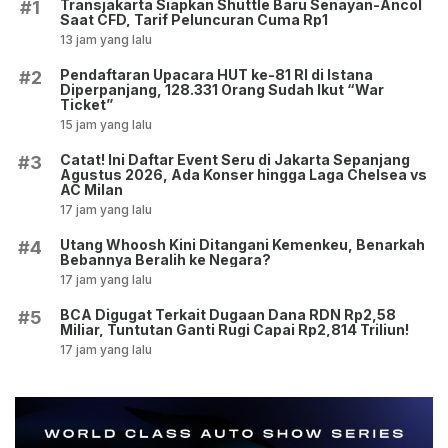
Transjakarta Siapkan Shuttle Baru Senayan-Ancol
#1
Saat CFD, Tarif Peluncuran Cuma Rp1
13 jam yang lalu
Pendaftaran Upacara HUT ke-81 RI di Istana
#2
Diperpanjang, 128.331 Orang Sudah Ikut “War
Ticket”
15 jam yang lalu
Catat! Ini Daftar Event Seru di Jakarta Sepanjang
#3
Agustus 2026, Ada Konser hingga Laga Chelsea vs
AC Milan
17 jam yang lalu
Utang Whoosh Kini Ditangani Kemenkeu, Benarkah
#4
Bebannya Beralih ke Negara?
17 jam yang lalu
BCA Digugat Terkait Dugaan Dana RDN Rp2,58
#5
Miliar, Tuntutan Ganti Rugi Capai Rp2,814 Triliun!
17 jam yang lalu