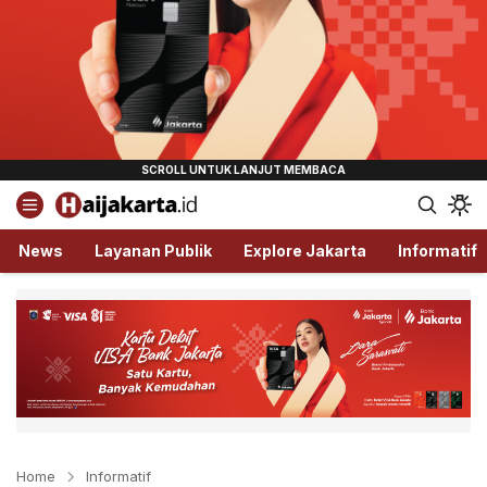
Haijakarta.id
Semua Tentang Jakarta Ada Disini!
News
Layanan Publik
Explore Jakarta
Informatif
Home
Informatif