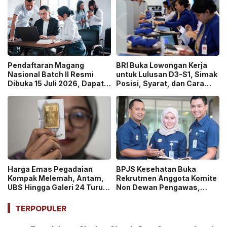
Pendaftaran Magang
BRI Buka Lowongan Kerja
Nasional Batch II Resmi
untuk Lulusan D3-S1, Simak
Dibuka 15 Juli 2026, Dapat
Posisi, Syarat, dan Cara
Uang Saku Setara UMP!
Daftarnya
Harga Emas Pegadaian
BPJS Kesehatan Buka
Kompak Melemah, Antam,
Rekrutmen Anggota Komite
UBS Hingga Galeri 24 Turun
Non Dewan Pengawas,
pada 14 Juli 2026
Dibuka hingga 18 Juli 2026!
TERPOPULER