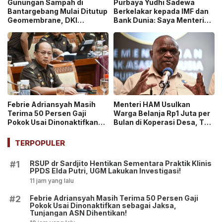
Gunungan Sampah di
Purbaya Yudhi Sadewa
Bantargebang Mulai Ditutup
Berkelakar kepada IMF dan
Geomembrane, DKI
Bank Dunia: Saya Menteri
Percepat Penghentian
Keuangan Paling Tidak
Sistem Open Dumping!
Beruntung di Dunia!
Febrie Adriansyah Masih
Menteri HAM Usulkan
Terima 50 Persen Gaji
Warga Belanja Rp1 Juta per
Pokok Usai Dinonaktifkan
Bulan di Koperasi Desa, Tuai
sebagai Jaksa, Tunjangan
Pro dan Kontra!
ASN Dihentikan!
TERPOPULER
RSUP dr Sardjito Hentikan Sementara Praktik Klinis
#1
PPDS Elda Putri, UGM Lakukan Investigasi!
11 jam yang lalu
Febrie Adriansyah Masih Terima 50 Persen Gaji
#2
Pokok Usai Dinonaktifkan sebagai Jaksa,
Tunjangan ASN Dihentikan!