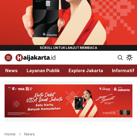
Haijakarta.id
Semua Tentang Jakarta Ada Disini!
News
Layanan Publik
Explore Jakarta
Informatif
Home
News