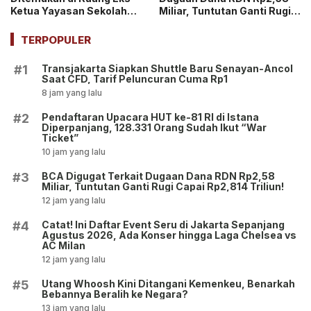
Ketua Yayasan Sekolah
Miliar, Tuntutan Ganti Rugi
Jaksel, Disebut untuk
Capai Rp2,814 Triliun!
Ekskul Menembak!
TERPOPULER
Transjakarta Siapkan Shuttle Baru Senayan-Ancol
#1
Saat CFD, Tarif Peluncuran Cuma Rp1
8 jam yang lalu
Pendaftaran Upacara HUT ke-81 RI di Istana
#2
Diperpanjang, 128.331 Orang Sudah Ikut “War
Ticket”
10 jam yang lalu
BCA Digugat Terkait Dugaan Dana RDN Rp2,58
#3
Miliar, Tuntutan Ganti Rugi Capai Rp2,814 Triliun!
12 jam yang lalu
Catat! Ini Daftar Event Seru di Jakarta Sepanjang
#4
Agustus 2026, Ada Konser hingga Laga Chelsea vs
AC Milan
12 jam yang lalu
Utang Whoosh Kini Ditangani Kemenkeu, Benarkah
#5
Bebannya Beralih ke Negara?
13 jam yang lalu