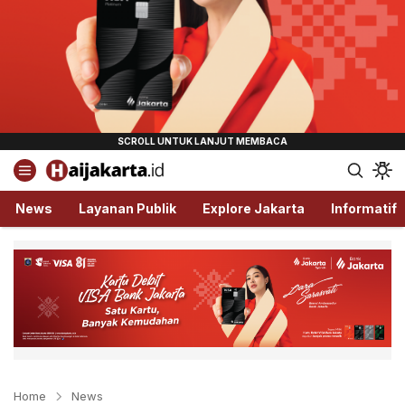
Haijakarta.id
Semua Tentang Jakarta Ada Disini!
News
Layanan Publik
Explore Jakarta
Informatif
Home
News