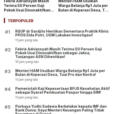
Febrie Adriansyah Masih
Menteri HAM Usulkan
Terima 50 Persen Gaji
Warga Belanja Rp1 Juta per
Pokok Usai Dinonaktifkan
Bulan di Koperasi Desa, Tuai
sebagai Jaksa, Tunjangan
Pro dan Kontra!
ASN Dihentikan!
TERPOPULER
RSUP dr Sardjito Hentikan Sementara Praktik Klinis
#1
PPDS Elda Putri, UGM Lakukan Investigasi!
11 jam yang lalu
Febrie Adriansyah Masih Terima 50 Persen Gaji
#2
Pokok Usai Dinonaktifkan sebagai Jaksa,
Tunjangan ASN Dihentikan!
10 jam yang lalu
Menteri HAM Usulkan Warga Belanja Rp1 Juta per
#3
Bulan di Koperasi Desa, Tuai Pro dan Kontra!
11 jam yang lalu
Pemerintah Kaji Kepesertaan BPJS Kesehatan Aktif
#4
sebagai Syarat Pembuatan Paspor hingga SIM!
11 jam yang lalu
Purbaya Yudhi Sadewa Berkelakar kepada IMF dan
#5
Bank Dunia: Saya Menteri Keuangan Paling Tidak
Beruntung di Dunia!