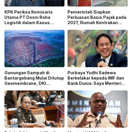
KPK Periksa Komisaris
Pemerintah Siapkan
Utama PT Dosni Roha
Perluasan Basis Pajak pada
Logistik dalam Kasus
2027, Rumah Kontrakan
Dugaan Korupsi
Masuk Potensi
Pengangkutan Bansos!
Pengawasan!
Gunungan Sampah di
Purbaya Yudhi Sadewa
Bantargebang Mulai Ditutup
Berkelakar kepada IMF dan
Geomembrane, DKI
Bank Dunia: Saya Menteri
Percepat Penghentian
Keuangan Paling Tidak
Sistem Open Dumping!
Beruntung di Dunia!