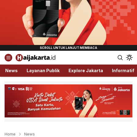
Haijakarta.id
Semua Tentang Jakarta Ada Disini!
News
Layanan Publik
Explore Jakarta
Informatif
Home
News