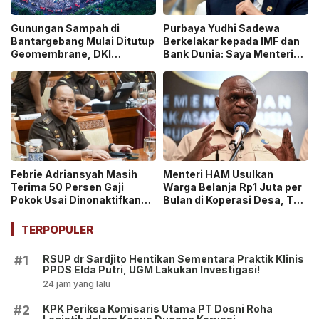
Gunungan Sampah di
Purbaya Yudhi Sadewa
Bantargebang Mulai Ditutup
Berkelakar kepada IMF dan
Geomembrane, DKI
Bank Dunia: Saya Menteri
Percepat Penghentian
Keuangan Paling Tidak
Sistem Open Dumping!
Beruntung di Dunia!
Febrie Adriansyah Masih
Menteri HAM Usulkan
Terima 50 Persen Gaji
Warga Belanja Rp1 Juta per
Pokok Usai Dinonaktifkan
Bulan di Koperasi Desa, Tuai
sebagai Jaksa, Tunjangan
Pro dan Kontra!
ASN Dihentikan!
TERPOPULER
RSUP dr Sardjito Hentikan Sementara Praktik Klinis
#1
PPDS Elda Putri, UGM Lakukan Investigasi!
24 jam yang lalu
KPK Periksa Komisaris Utama PT Dosni Roha
#2