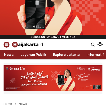
Haijakarta.id
Semua Tentang Jakarta Ada Disini!
News
Layanan Publik
Explore Jakarta
Informatif
Home
News