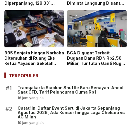
Diperpanjang, 128.331
Diminta Langsung Disantap
Orang Sudah Ikut “War
di Sekolah!
Ticket”
995 Senjata hingga Narkoba
BCA Digugat Terkait
Ditemukan di Ruang Eks
Dugaan Dana RDN Rp2,58
Ketua Yayasan Sekolah
Miliar, Tuntutan Ganti Rugi
Jaksel, Disebut untuk
Capai Rp2,814 Triliun!
Ekskul Menembak!
TERPOPULER
Transjakarta Siapkan Shuttle Baru Senayan-Ancol
#1
Saat CFD, Tarif Peluncuran Cuma Rp1
16 jam yang lalu
Catat! Ini Daftar Event Seru di Jakarta Sepanjang
#2
Agustus 2026, Ada Konser hingga Laga Chelsea vs
AC Milan
19 jam yang lalu