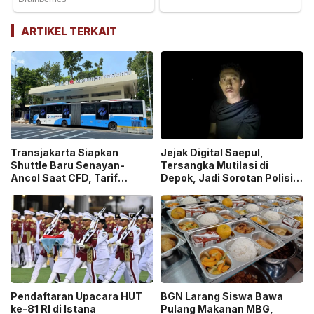
ARTIKEL TERKAIT
Transjakarta Siapkan
Jejak Digital Saepul,
Shuttle Baru Senayan-
Tersangka Mutilasi di
Ancol Saat CFD, Tarif
Depok, Jadi Sorotan Polisi
Peluncuran Cuma Rp1
Ungkap Motif Pembunuhan!
Pendaftaran Upacara HUT
BGN Larang Siswa Bawa
ke-81 RI di Istana
Pulang Makanan MBG,