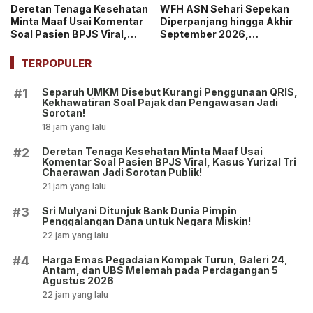
Deretan Tenaga Kesehatan
WFH ASN Sehari Sepekan
Minta Maaf Usai Komentar
Diperpanjang hingga Akhir
Soal Pasien BPJS Viral,
September 2026,
Kasus Yurizal Tri
Pemerintah Klaim Kinerja
Chaerawan Jadi Sorotan
Tetap Optimal
TERPOPULER
Publik!
Separuh UMKM Disebut Kurangi Penggunaan QRIS,
#1
Kekhawatiran Soal Pajak dan Pengawasan Jadi
Sorotan!
18 jam yang lalu
Deretan Tenaga Kesehatan Minta Maaf Usai
#2
Komentar Soal Pasien BPJS Viral, Kasus Yurizal Tri
Chaerawan Jadi Sorotan Publik!
21 jam yang lalu
Sri Mulyani Ditunjuk Bank Dunia Pimpin
#3
Penggalangan Dana untuk Negara Miskin!
22 jam yang lalu
Harga Emas Pegadaian Kompak Turun, Galeri 24,
#4
Antam, dan UBS Melemah pada Perdagangan 5
Agustus 2026
22 jam yang lalu