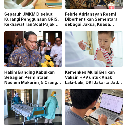
Separuh UMKM Disebut
Febrie Adriansyah Resmi
Kurangi Penggunaan QRIS,
Diberhentikan Sementara
Kekhawatiran Soal Pajak
sebagai Jaksa, Kuasa
dan Pengawasan Jadi
Hukum Tempuh Jalur
Sorotan!
Praperadilan!
Hakim Banding Kabulkan
Kemenkes Mulai Berikan
Sebagian Permintaan
Vaksin HPV untuk Anak
Nadiem Makarim, 5 Orang
Laki-Laki, DKI Jakarta Jadi
Akan Diperiksa Ulang dalam
Wilayah Perdana Program
Kasus Chromebook!
BIAS 2026