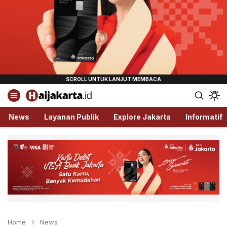
Haijakarta.id
Semua Tentang Jakarta Ada Disini!
News
Layanan Publik
Explore Jakarta
Informatif
Home
News