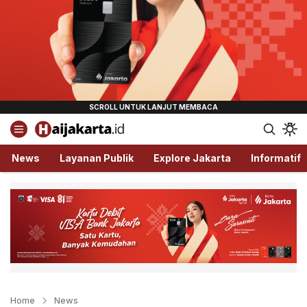
Haijakarta.id
Semua Tentang Jakarta Ada Disini!
News
Layanan Publik
Explore Jakarta
Informatif
Home
News