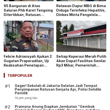
95 Bangunan di Atas
Relawan Dapur MBG di Bima
Saluran Phb Karet Tengsing
Diduga Terinfeksi Hepatitis,
Ditertibkan, Ratusan
Dinkes Minta Pengelola
Petugas Gabungan
Ganti Pekerja yang Reaktif!
Dikerahkan
Febrie Adriansyah Ajukan 2
Setiap Koperasi Merah Putih
Gugatan Praperadilan, Uji
Akan Dapat Fasilitas Senilai
Keabsahan Penetapan
Rp3 Miliar, Pemerintah
Tersangka hingga
Tegaskan Berupa Aset!
Penyitaan Aset!
TERPOPULER
Geger! Sekolah di Jakarta Selatan Jadi Tempat
#1
Penyimpanan Ratusan Senjata Api, Polisi Selidiki
Pemilik
14 jam yang lalu
Pramono Anung Siapkan Jembatan “Gembok
#2