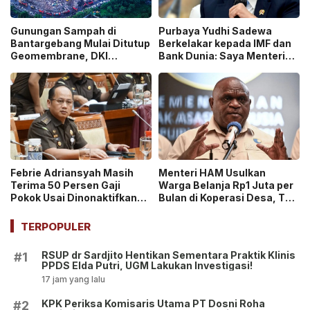
Gunungan Sampah di
Purbaya Yudhi Sadewa
Bantargebang Mulai Ditutup
Berkelakar kepada IMF dan
Geomembrane, DKI
Bank Dunia: Saya Menteri
Percepat Penghentian
Keuangan Paling Tidak
Sistem Open Dumping!
Beruntung di Dunia!
Febrie Adriansyah Masih
Menteri HAM Usulkan
Terima 50 Persen Gaji
Warga Belanja Rp1 Juta per
Pokok Usai Dinonaktifkan
Bulan di Koperasi Desa, Tuai
sebagai Jaksa, Tunjangan
Pro dan Kontra!
ASN Dihentikan!
TERPOPULER
RSUP dr Sardjito Hentikan Sementara Praktik Klinis
#1
PPDS Elda Putri, UGM Lakukan Investigasi!
17 jam yang lalu
KPK Periksa Komisaris Utama PT Dosni Roha
#2