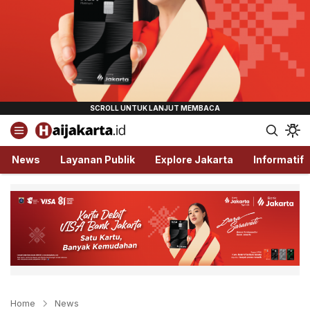
Haijakarta.id
Semua Tentang Jakarta Ada Disini!
News
Layanan Publik
Explore Jakarta
Informatif
Home
News