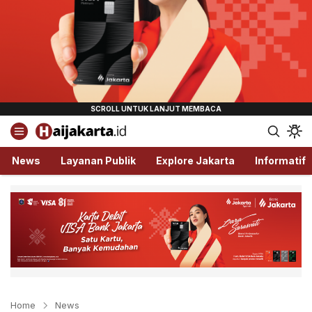
Haijakarta.id
Semua Tentang Jakarta Ada Disini!
News
Layanan Publik
Explore Jakarta
Informatif
Home
News