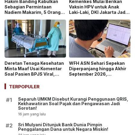
Hakim Banding Kabulkan
Kemenkes Mulai Berikan
Sebagian Permintaan
Vaksin HPV untuk Anak
Nadiem Makarim, 5 Orang
Laki-Laki, DKI Jakarta Jadi
Akan Diperiksa Ulang dalam
Wilayah Perdana Program
Kasus Chromebook!
BIAS 2026
Deretan Tenaga Kesehatan
WFH ASN Sehari Sepekan
Minta Maaf Usai Komentar
Diperpanjang hingga Akhir
Soal Pasien BPJS Viral,
September 2026,
Kasus Yurizal Tri
Pemerintah Klaim Kinerja
Chaerawan Jadi Sorotan
Tetap Optimal
TERPOPULER
Publik!
Separuh UMKM Disebut Kurangi Penggunaan QRIS,
#1
Kekhawatiran Soal Pajak dan Pengawasan Jadi
Sorotan!
16 jam yang lalu
Sri Mulyani Ditunjuk Bank Dunia Pimpin
#2
Penggalangan Dana untuk Negara Miskin!