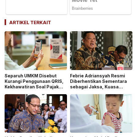
ARTIKEL TERKAIT
Separuh UMKM Disebut
Febrie Adriansyah Resmi
Kurangi Penggunaan QRIS,
Diberhentikan Sementara
Kekhawatiran Soal Pajak
sebagai Jaksa, Kuasa
dan Pengawasan Jadi
Hukum Tempuh Jalur
Sorotan!
Praperadilan!