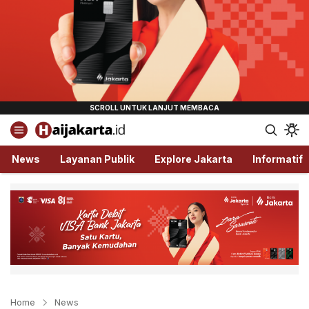
Haijakarta.id
Semua Tentang Jakarta Ada Disini!
News
Layanan Publik
Explore Jakarta
Informatif
Home
News