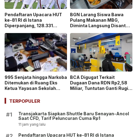
Pendaftaran Upacara HUT
BGN Larang Siswa Bawa
ke-81 RI di Istana
Pulang Makanan MBG,
Diperpanjang, 128.331
Diminta Langsung Disantap
Orang Sudah Ikut “War
di Sekolah!
Ticket”
995 Senjata hingga Narkoba
BCA Digugat Terkait
Ditemukan di Ruang Eks
Dugaan Dana RDN Rp2,58
Ketua Yayasan Sekolah
Miliar, Tuntutan Ganti Rugi
Jaksel, Disebut untuk
Capai Rp2,814 Triliun!
Ekskul Menembak!
TERPOPULER
Transjakarta Siapkan Shuttle Baru Senayan-Ancol
#1
Saat CFD, Tarif Peluncuran Cuma Rp1
11 jam yang lalu
Pendaftaran Upacara HUT ke-81 RI di Istana
#2