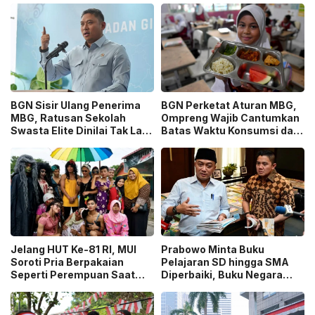
BGN Sisir Ulang Penerima
BGN Perketat Aturan MBG,
MBG, Ratusan Sekolah
Ompreng Wajib Cantumkan
Swasta Elite Dinilai Tak Lagi
Batas Waktu Konsumsi dan
Membutuhkan!
Tak Boleh Dibawa Pulang!
Jelang HUT Ke-81 RI, MUI
Prabowo Minta Buku
Soroti Pria Berpakaian
Pelajaran SD hingga SMA
Seperti Perempuan Saat
Diperbaiki, Buku Negara
Karnaval 17 Agustus!
Tetangga Jadi Pembanding!