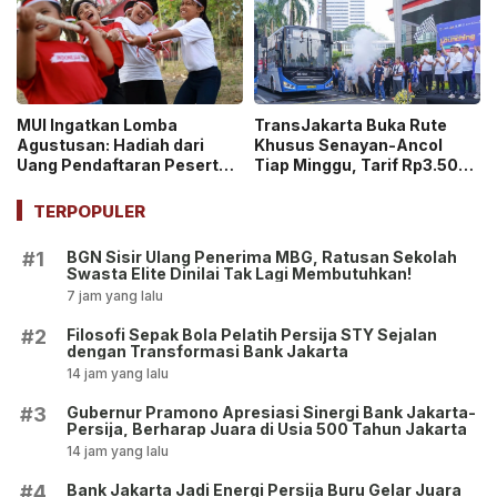
MUI Ingatkan Lomba
TransJakarta Buka Rute
Agustusan: Hadiah dari
Khusus Senayan-Ancol
Uang Pendaftaran Peserta
Tiap Minggu, Tarif Rp3.500
Bisa Masuk Kategori Judi!
dan Penumpang Bisa Masuk
Ancol Gratis!
TERPOPULER
BGN Sisir Ulang Penerima MBG, Ratusan Sekolah
#1
Swasta Elite Dinilai Tak Lagi Membutuhkan!
7 jam yang lalu
Filosofi Sepak Bola Pelatih Persija STY Sejalan
#2
dengan Transformasi Bank Jakarta
14 jam yang lalu
Gubernur Pramono Apresiasi Sinergi Bank Jakarta-
#3
Persija, Berharap Juara di Usia 500 Tahun Jakarta
14 jam yang lalu
Bank Jakarta Jadi Energi Persija Buru Gelar Juara
#4