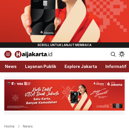
Haijakarta.id
Semua Tentang Jakarta Ada Disini!
News
Layanan Publik
Explore Jakarta
Informatif
Home
News