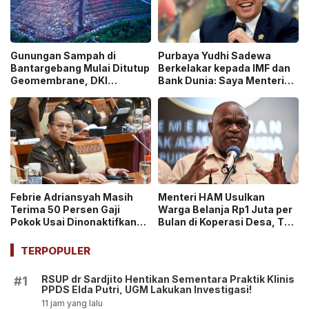
Gunungan Sampah di
Purbaya Yudhi Sadewa
Bantargebang Mulai Ditutup
Berkelakar kepada IMF dan
Geomembrane, DKI
Bank Dunia: Saya Menteri
Percepat Penghentian
Keuangan Paling Tidak
Sistem Open Dumping!
Beruntung di Dunia!
Febrie Adriansyah Masih
Menteri HAM Usulkan
Terima 50 Persen Gaji
Warga Belanja Rp1 Juta per
Pokok Usai Dinonaktifkan
Bulan di Koperasi Desa, Tuai
sebagai Jaksa, Tunjangan
Pro dan Kontra!
ASN Dihentikan!
TERPOPULER
RSUP dr Sardjito Hentikan Sementara Praktik Klinis
#1
PPDS Elda Putri, UGM Lakukan Investigasi!
11 jam yang lalu