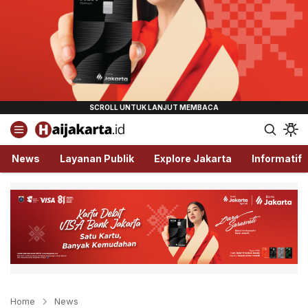
Haijakarta.id
Semua Tentang Jakarta Ada Disini!
News
Layanan Publik
Explore Jakarta
Informatif
Home
News