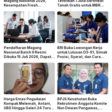
Magang Nasional 2026,
Terbitkan 1 Juta Sertifikat
Kesempatan Fresh
Tanah Gratis untuk MBR
Graduate Belajar di Industri
pada 2026, Cek Syaratnya!
Media Digital!
Pendaftaran Magang
BRI Buka Lowongan Kerja
Nasional Batch II Resmi
untuk Lulusan D3-S1, Simak
Dibuka 15 Juli 2026, Dapat
Posisi, Syarat, dan Cara
Uang Saku Setara UMP!
Daftarnya
Harga Emas Pegadaian
BPJS Kesehatan Buka
Kompak Melemah, Antam,
Rekrutmen Anggota Komite
UBS Hingga Galeri 24 Turun
Non Dewan Pengawas,