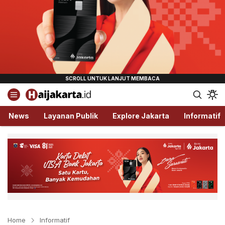
Haijakarta.id
Semua Tentang Jakarta Ada Disini!
News
Layanan Publik
Explore Jakarta
Informatif
Home
Informatif