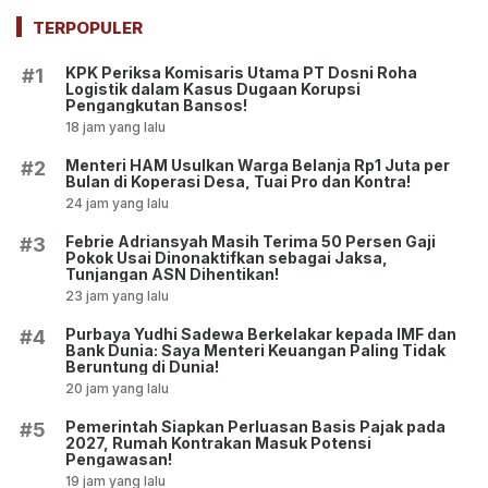
pada 14 Juli 2026
Dibuka hingga 18 Juli 2026!
TERPOPULER
KPK Periksa Komisaris Utama PT Dosni Roha
#1
Logistik dalam Kasus Dugaan Korupsi
Pengangkutan Bansos!
18 jam yang lalu
Menteri HAM Usulkan Warga Belanja Rp1 Juta per
#2
Bulan di Koperasi Desa, Tuai Pro dan Kontra!
24 jam yang lalu
Febrie Adriansyah Masih Terima 50 Persen Gaji
#3
Pokok Usai Dinonaktifkan sebagai Jaksa,
Tunjangan ASN Dihentikan!
23 jam yang lalu
Purbaya Yudhi Sadewa Berkelakar kepada IMF dan
#4
Bank Dunia: Saya Menteri Keuangan Paling Tidak
Beruntung di Dunia!
20 jam yang lalu
Pemerintah Siapkan Perluasan Basis Pajak pada
#5
2027, Rumah Kontrakan Masuk Potensi
Pengawasan!
19 jam yang lalu