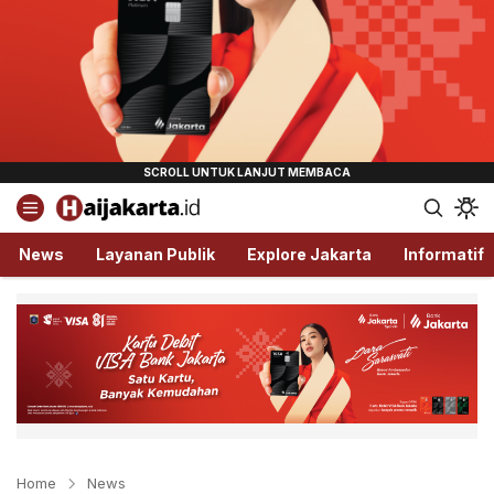
Haijakarta.id
Semua Tentang Jakarta Ada Disini!
News
Layanan Publik
Explore Jakarta
Informatif
Home
News