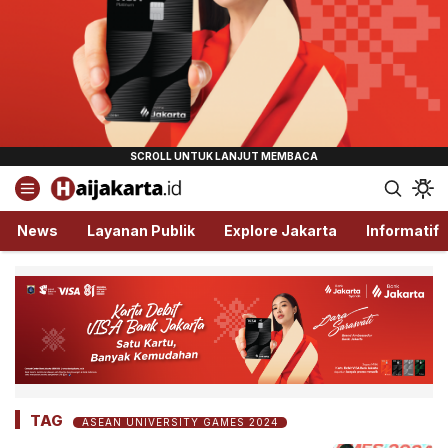
Haijakarta.id
Semua Tentang Jakarta Ada Disini!
News
Layanan Publik
Explore Jakarta
Informatif
TAG
ASEAN UNIVERSITY GAMES 2024