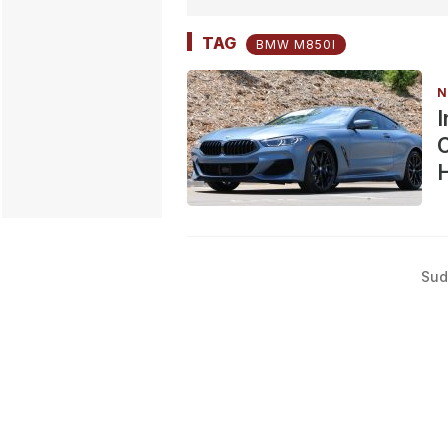
TAG
BMW M850I
N
I
C
H
Sud