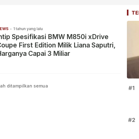
TE
EWS
-
1 tahun yang lalu
ntip Spesifikasi BMW M850i xDrive
oupe First Edition Milik Liana Saputri,
arganya Capai 3 Miliar
ah ditampilkan semua
#1
#2