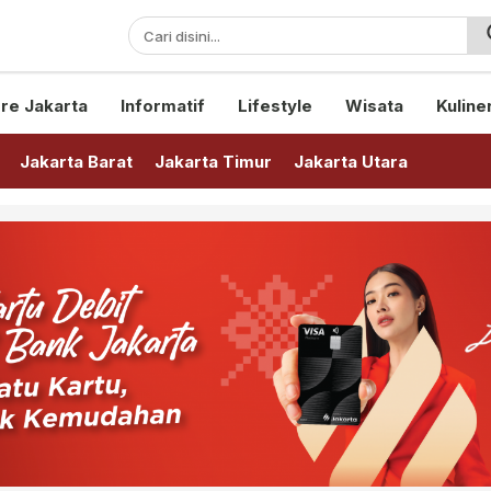
sini!
re Jakarta
Informatif
Lifestyle
Wisata
Kuline
Jakarta Barat
Jakarta Timur
Jakarta Utara