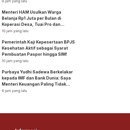
Tunjangan ASN Dihentikan!
9 jam yang lalu
Menteri HAM Usulkan Warga
Belanja Rp1 Juta per Bulan di
Koperasi Desa, Tuai Pro dan
Kontra!
10 jam yang lalu
Pemerintah Kaji Kepesertaan BPJS
Kesehatan Aktif sebagai Syarat
Pembuatan Paspor hingga SIM!
10 jam yang lalu
Purbaya Yudhi Sadewa Berkelakar
kepada IMF dan Bank Dunia: Saya
Menteri Keuangan Paling Tidak
Beruntung di Dunia!
6 jam yang lalu