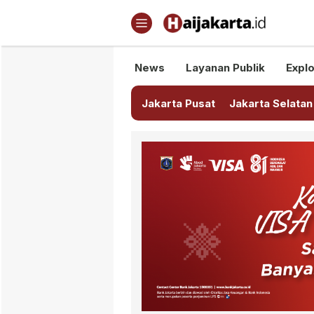
Haijakarta.id
Semua Tentang Jakarta Ada Di
News
Layanan Publik
Explo
Jakarta Pusat
Jakarta Selatan