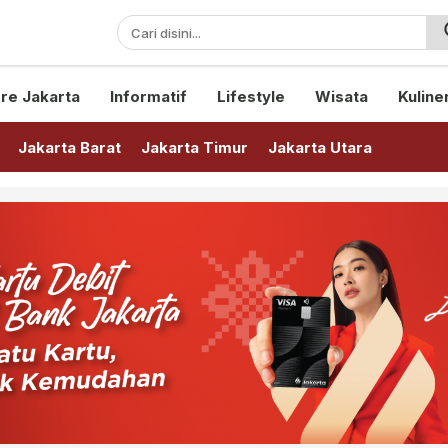
sini!
re Jakarta
Informatif
Lifestyle
Wisata
Kuline
Jakarta Barat
Jakarta Timur
Jakarta Utara