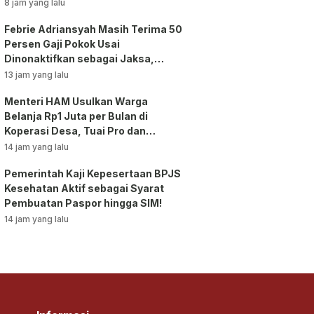
Bansos!
8 jam yang lalu
Febrie Adriansyah Masih Terima 50
Persen Gaji Pokok Usai
Dinonaktifkan sebagai Jaksa,
Tunjangan ASN Dihentikan!
13 jam yang lalu
Menteri HAM Usulkan Warga
Belanja Rp1 Juta per Bulan di
Koperasi Desa, Tuai Pro dan
Kontra!
14 jam yang lalu
Pemerintah Kaji Kepesertaan BPJS
Kesehatan Aktif sebagai Syarat
Pembuatan Paspor hingga SIM!
14 jam yang lalu