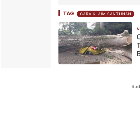
TAG
CARA KLAIM SANTUNAN
N
C
T
B
Sud