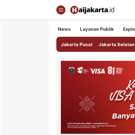
Haijakarta.id
Semua Tentang Jakarta Ada Di
News
Layanan Publik
Explo
Jakarta Pusat
Jakarta Selatan