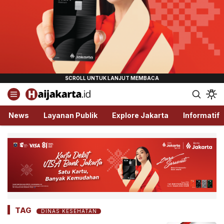
Haijakarta.id
Semua Tentang Jakarta Ada Disini!
News
Layanan Publik
Explore Jakarta
Informatif
TAG
DINAS KESEHATAN