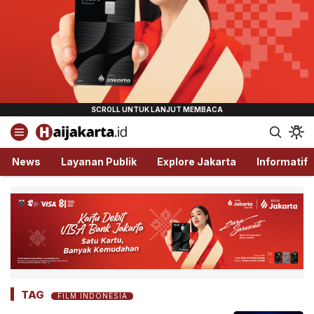
Haijakarta.id
Semua Tentang Jakarta Ada Disini!
News
Layanan Publik
Explore Jakarta
Informatif
TAG
FILM INDONESIA