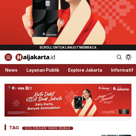
Haijakarta.id
Semua Tentang Jakarta Ada Disini!
News
Layanan Publik
Explore Jakarta
Informatif
TAG
GOLONGAN YANG BEBAS